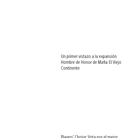
Un primer vistazo a la expansión
Hombre de Honor de Mafia: El Viejo
Continente
Players’ Choice: Vota por el mejor