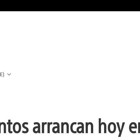
E)
a
ntos arrancan hoy e