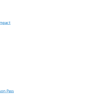
ompact
ason Pass