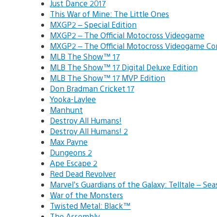
Just Dance 2017
This War of Mine: The Little Ones
MXGP2 – Special Edition
MXGP2 – The Official Motocross Videogame
MXGP2 – The Official Motocross Videogame C
MLB The Show™ 17
MLB The Show™ 17 Digital Deluxe Edition
MLB The Show™ 17 MVP Edition
Don Bradman Cricket 17
Yooka-Laylee
Manhunt
Destroy All Humans!
Destroy All Humans! 2
Max Payne
Dungeons 2
Ape Escape 2
Red Dead Revolver
Marvel’s Guardians of the Galaxy: Telltale – Se
War of the Monsters
Twisted Metal: Black™
The Assembly