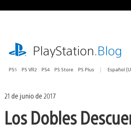
Ir
al
contenido
playstation.com
PlayStation
.Blog
PS5
PS VR2
PS4
PS Store
PS Plus
Español (U
Seleccion
Región
una
actual:
región
21 de junio de 2017
Los Dobles Descue