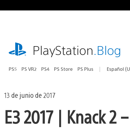
Ir
al
contenido
playstation.com
PlayStation
.Blog
PS5
PS VR2
PS4
PS Store
PS Plus
Español (U
Seleccion
Región
una
actual:
región
13 de junio de 2017
E3 2017 | Knack 2 