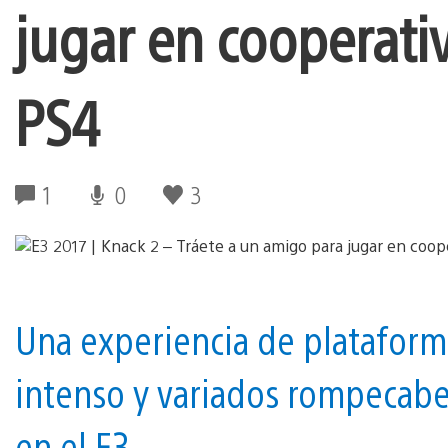
jugar en cooperati
PS4
1
0
3
Una experiencia de platafor
intenso y variados rompecabe
en el E3.