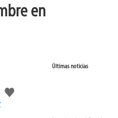
embre en
Últimas noticias
Me
gusta
esto
z