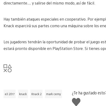
directamente… y salirse del mismo modo, así de fácil.
Hay también ataques especiales en cooperativo. Por ejempl
Knack esparcirá sus partes como una máquina sobre los en
Los jugadores tendrán la oportunidad de probar el juego est
estará pronto disponible en PlayStation Store. Si tienes op
¿Te ha gustado esto
e3 2017
knack
Knack 2
mark cerny
Me
gusta