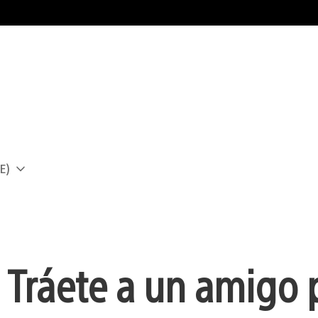
E)
a
– Tráete a un amigo 