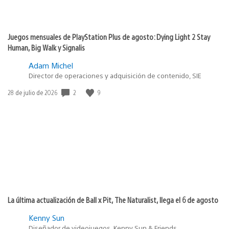
Juegos mensuales de PlayStation Plus de agosto: Dying Light 2 Stay
Human, Big Walk y Signalis
Adam Michel
Director de operaciones y adquisición de contenido, SIE
2
9
Fecha
28 de julio de 2026
de
publicación:
La última actualización de Ball x Pit, The Naturalist, llega el 6 de agosto
Kenny Sun
Diseñador de videojuegos, Kenny Sun & Friends