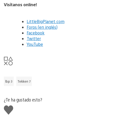
Visítanos online!
LittleBigPlanet.com
Foros (en inglés)
Facebook
Twitter
YouTube
lbp 3
Tekken 7
¿Te ha gustado esto?
Me
gusta