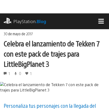
Ir
al
contenido
playstation.com
PlayStation
.Blog
MEN
30 de mayo de 2017
Celebra el lanzamiento de Tekken 7
con este pack de trajes para
LittleBigPlanet 3
1
0
1
Personaliza tus personajes con la llegada del