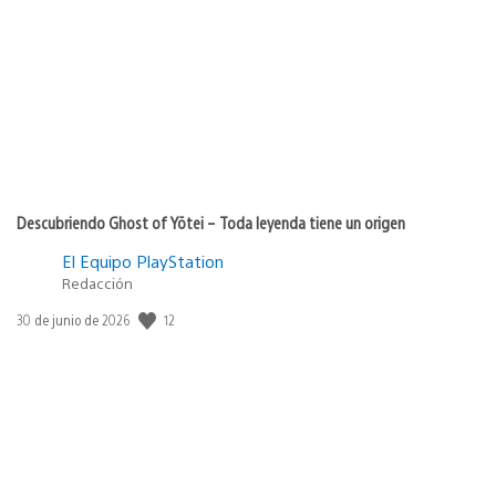
de
publicación:
Descubriendo Ghost of Yōtei – Toda leyenda tiene un origen
El Equipo PlayStation
Redacción
12
Fecha
30 de junio de 2026
de
publicación: