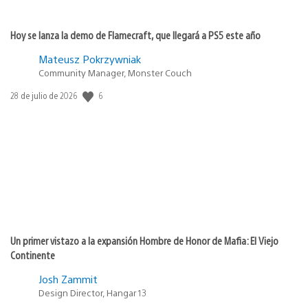
Hoy se lanza la demo de Flamecraft, que llegará a PS5 este año
Mateusz Pokrzywniak
Community Manager, Monster Couch
6
Fecha
28 de julio de 2026
de
publicación:
Un primer vistazo a la expansión Hombre de Honor de Mafia: El Viejo
Continente
Josh Zammit
Design Director, Hangar 13