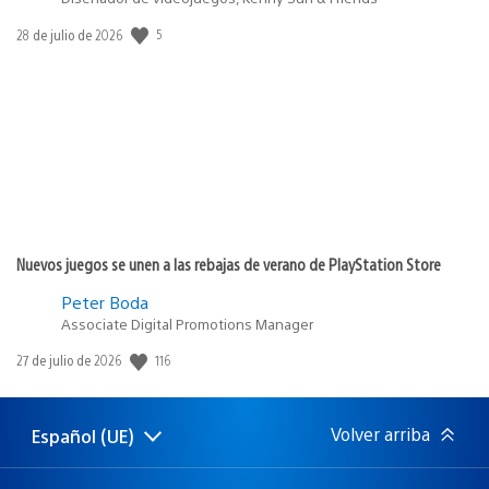
5
Fecha
28 de julio de 2026
de
publicación:
Nuevos juegos se unen a las rebajas de verano de PlayStation Store
Peter Boda
Associate Digital Promotions Manager
116
Fecha
27 de julio de 2026
de
publicación:
Volver arriba
Español (UE)
Selecciona
Región
una
actual:
región