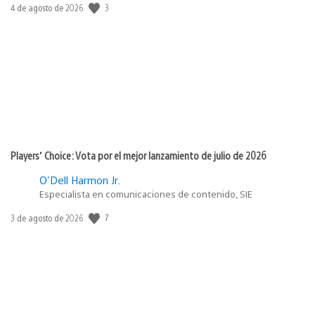
3
Fecha
4 de agosto de 2026
de
publicación:
Players’ Choice: Vota por el mejor lanzamiento de julio de 2026
O'Dell Harmon Jr.
Especialista en comunicaciones de contenido, SIE
7
Fecha
3 de agosto de 2026
de
publicación: