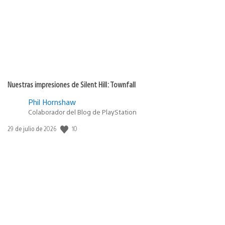
Nuestras impresiones de Silent Hill: Townfall
Phil Hornshaw
Colaborador del Blog de PlayStation
10
Fecha
29 de julio de 2026
de
publicación: