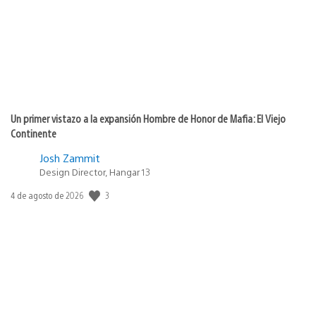
Un primer vistazo a la expansión Hombre de Honor de Mafia: El Viejo
Continente
Josh Zammit
Design Director, Hangar 13
3
Fecha
4 de agosto de 2026
de
publicación: