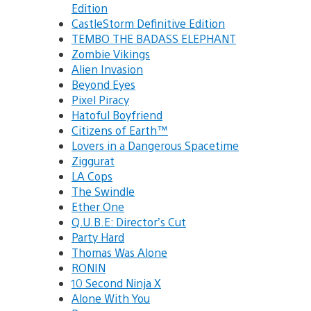
Edition
CastleStorm Definitive Edition
TEMBO THE BADASS ELEPHANT
Zombie Vikings
Alien Invasion
Beyond Eyes
Pixel Piracy
Hatoful Boyfriend
Citizens of Earth™
Lovers in a Dangerous Spacetime
Ziggurat
LA Cops
The Swindle
Ether One
Q.U.B.E: Director’s Cut
Party Hard
Thomas Was Alone
RONIN
10 Second Ninja X
Alone With You