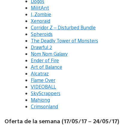
Dogos
MilitAnt
I, Zombie
Xenoraid
Corridor Z – Disturbed Bundle
Spheroids
The Deadly Tower of Monsters
Drawful 2
Nom Nom Galaxy
Ender of Fire
Art of Balance
Alcatraz
Flame Over
VIDEOBALL
SkyScrappers
Mahjong
Crimsonland
Oferta de la semana (17/05/17 – 24/05/17)