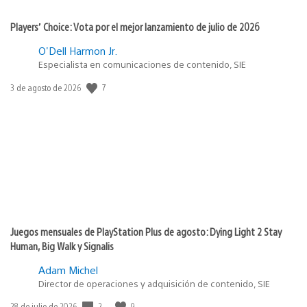
Players’ Choice: Vota por el mejor lanzamiento de julio de 2026
O'Dell Harmon Jr.
Especialista en comunicaciones de contenido, SIE
7
Fecha
3 de agosto de 2026
de
publicación:
Juegos mensuales de PlayStation Plus de agosto: Dying Light 2 Stay
Human, Big Walk y Signalis
Adam Michel
Director de operaciones y adquisición de contenido, SIE
2
9
Fecha
28 de julio de 2026