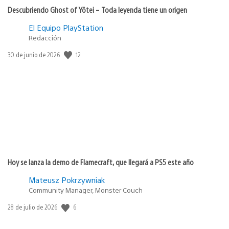
Descubriendo Ghost of Yōtei – Toda leyenda tiene un origen
El Equipo PlayStation
Redacción
12
Fecha
30 de junio de 2026
de
publicación:
Hoy se lanza la demo de Flamecraft, que llegará a PS5 este año
Mateusz Pokrzywniak
Community Manager, Monster Couch
6
Fecha
28 de julio de 2026
de
publicación: