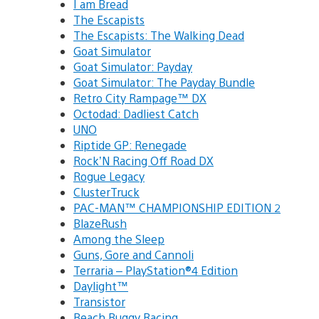
I am Bread
The Escapists
The Escapists: The Walking Dead
Goat Simulator
Goat Simulator: Payday
Goat Simulator: The Payday Bundle
Retro City Rampage™ DX
Octodad: Dadliest Catch
UNO
Riptide GP: Renegade
Rock’N Racing Off Road DX
Rogue Legacy
ClusterTruck
PAC-MAN™ CHAMPIONSHIP EDITION 2
BlazeRush
Among the Sleep
Guns, Gore and Cannoli
Terraria – PlayStation®4 Edition
Daylight™
Transistor
Beach Buggy Racing