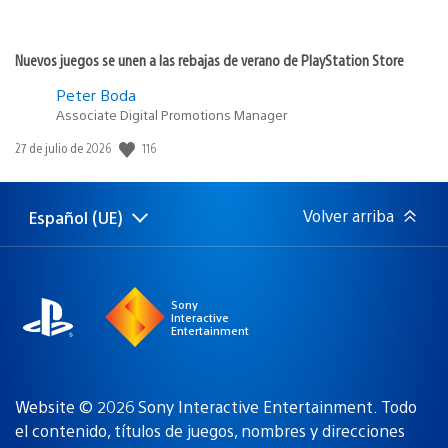
Nuevos juegos se unen a las rebajas de verano de PlayStation Store
Peter Boda
Associate Digital Promotions Manager
116
Fecha
27 de julio de 2026
de
publicación:
Volver arriba
Español (UE)
Selecciona
Región
una
actual:
región
Sony
Interactive
Entertainment
Website © 2026 Sony Interactive Entertainment. Todo
el contenido, títulos de juegos, nombres y direcciones