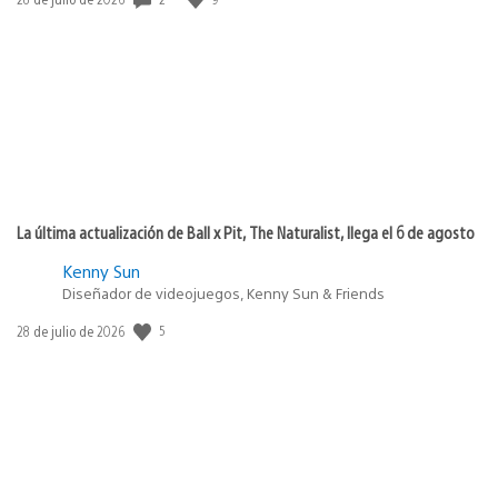
de
publicación:
La última actualización de Ball x Pit, The Naturalist, llega el 6 de agosto
Kenny Sun
Diseñador de videojuegos, Kenny Sun & Friends
5
Fecha
28 de julio de 2026
de
publicación: