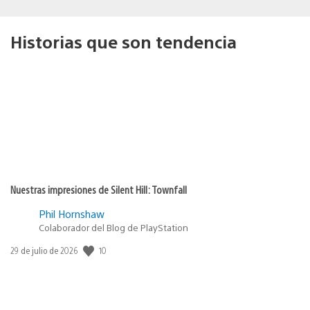
Historias que son tendencia
Nuestras impresiones de Silent Hill: Townfall
Phil Hornshaw
Colaborador del Blog de PlayStation
10
Fecha
29 de julio de 2026
de
publicación: