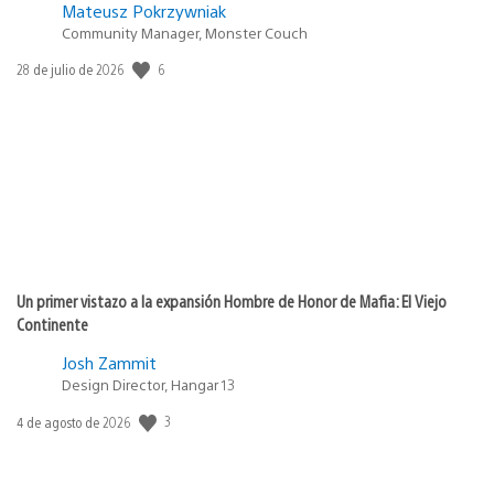
Mateusz Pokrzywniak
Community Manager, Monster Couch
6
Fecha
28 de julio de 2026
de
publicación:
Un primer vistazo a la expansión Hombre de Honor de Mafia: El Viejo
Continente
Josh Zammit
Design Director, Hangar 13
3
Fecha
4 de agosto de 2026
de
publicación: