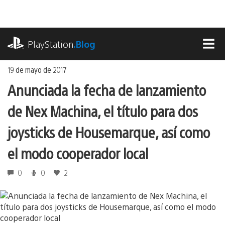
Ir
al
contenido
playstation.com
PlayStation
.Blog
MEN
19 de mayo de 2017
Anunciada la fecha de lanzamiento
de Nex Machina, el título para dos
joysticks de Housemarque, así como
el modo cooperador local
0
0
2