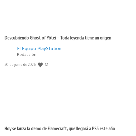
Descubriendo Ghost of Yōtei – Toda leyenda tiene un origen
El Equipo PlayStation
Redacción
12
Fecha
30 de junio de 2026
de
publicación:
Hoy se lanza la demo de Flamecraft, que llegará a PS5 este año