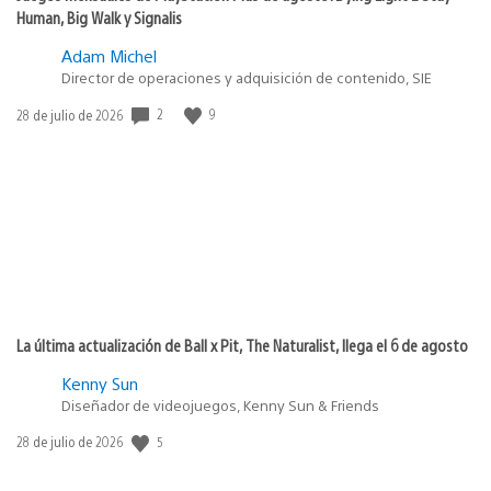
Human, Big Walk y Signalis
Adam Michel
Director de operaciones y adquisición de contenido, SIE
2
9
Fecha
28 de julio de 2026
de
publicación:
La última actualización de Ball x Pit, The Naturalist, llega el 6 de agosto
Kenny Sun
Diseñador de videojuegos, Kenny Sun & Friends
5
Fecha
28 de julio de 2026
de
publicación: