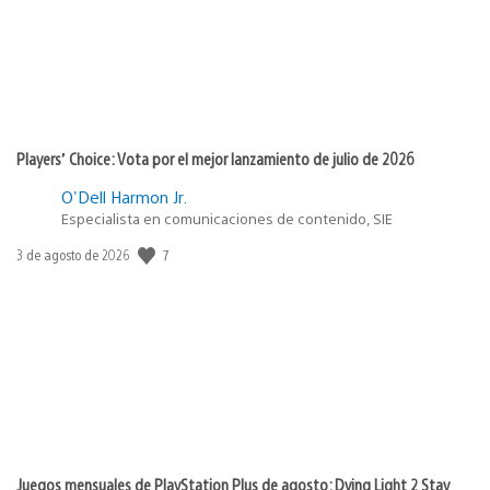
Players’ Choice: Vota por el mejor lanzamiento de julio de 2026
O'Dell Harmon Jr.
Especialista en comunicaciones de contenido, SIE
7
Fecha
3 de agosto de 2026
de
publicación:
Juegos mensuales de PlayStation Plus de agosto: Dying Light 2 Stay