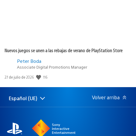
Nuevos juegos se unen a las rebajas de verano de PlayStation Store
Peter Boda
Associate Digital Promotions Manager
116
Fecha
27 de julio de 2026
de
publicación:
Volver arriba
Español (UE)
Selecciona
Región
una
actual:
región
Sony
Interactive
Entertainment