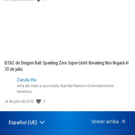
de
publicación:
El DLC de Dragon Ball: Sparking Zero Super Limit-Breaking Neo llegará el
30 de julio
Zanda Ra
Jefa de marca asociada, Bandai Namco Entertainment
America
3
Fecha
24 de julio de 2026
de
publicación:
Volver arriba
Español (UE)
Selecciona
Región
una
actual:
región