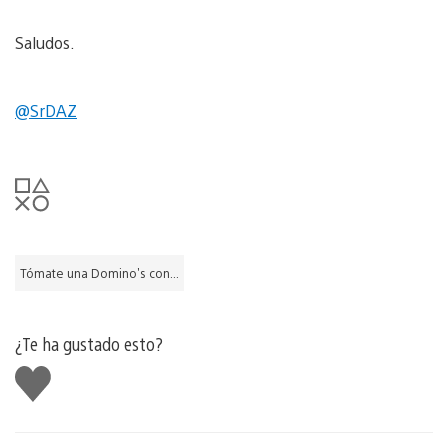
Saludos.
@SrDAZ
Tómate una Domino's con...
¿Te ha gustado esto?
Me
gusta
esto