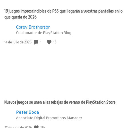
19 juegos imprescindibles de PS5 que llegarán a vuestras pantallas en lo
que queda de 2026
Corey Brotherson
Colaborador de PlayStation Blog
1
13
Fecha
14 de julio de 2026
de
publicación:
Nuevos juegos se unen a las rebajas de verano de PlayStation Store
Peter Boda
Associate Digital Promotions Manager
116
Fecha
27 de julio de 2026