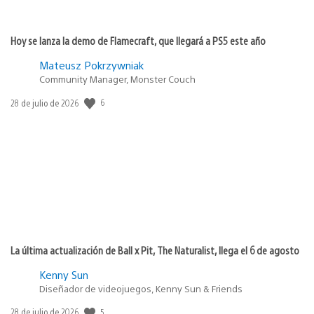
Hoy se lanza la demo de Flamecraft, que llegará a PS5 este año
Mateusz Pokrzywniak
Community Manager, Monster Couch
6
Fecha
28 de julio de 2026
de
publicación:
La última actualización de Ball x Pit, The Naturalist, llega el 6 de agosto
Kenny Sun
Diseñador de videojuegos, Kenny Sun & Friends
5
Fecha
28 de julio de 2026