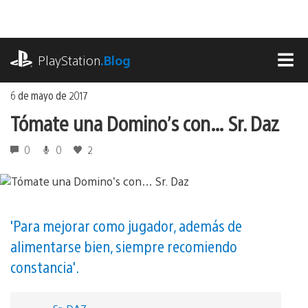
Ir
al
contenido
playstation.com
PlayStation
.Blog
MEN
6 de mayo de 2017
Tómate una Domino’s con… Sr. Daz
0
0
2
'Para mejorar como jugador, además de
alimentarse bien, siempre recomiendo
constancia'.