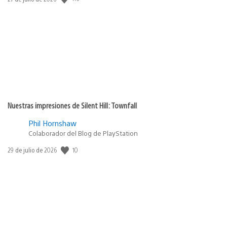
de
publicación:
Nuestras impresiones de Silent Hill: Townfall
Phil Hornshaw
Colaborador del Blog de PlayStation
10
Fecha
29 de julio de 2026
de
publicación: