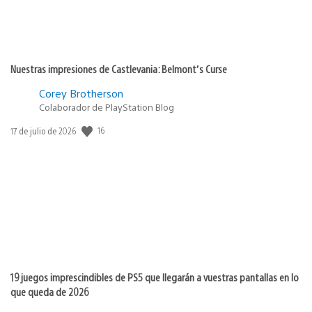
Nuestras impresiones de Castlevania: Belmont’s Curse
Corey Brotherson
Colaborador de PlayStation Blog
16
Fecha
17 de julio de 2026
de
publicación:
19 juegos imprescindibles de PS5 que llegarán a vuestras pantallas en lo
que queda de 2026