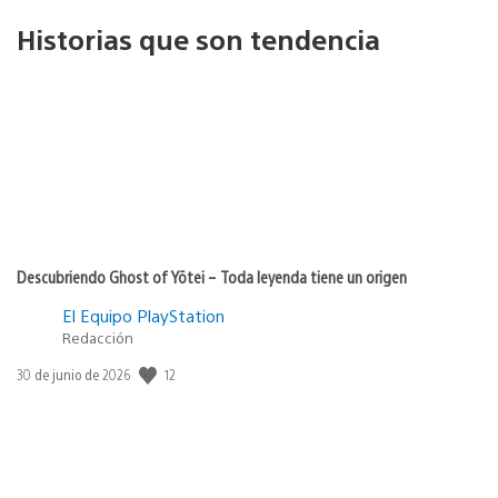
Historias que son tendencia
Descubriendo Ghost of Yōtei – Toda leyenda tiene un origen
El Equipo PlayStation
Redacción
12
Fecha
30 de junio de 2026
de
publicación: