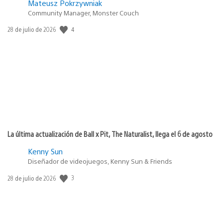
Mateusz Pokrzywniak
Community Manager, Monster Couch
4
Fecha
28 de julio de 2026
de
publicación:
La última actualización de Ball x Pit, The Naturalist, llega el 6 de agosto
Kenny Sun
Diseñador de videojuegos, Kenny Sun & Friends
3
Fecha
28 de julio de 2026
de
publicación: