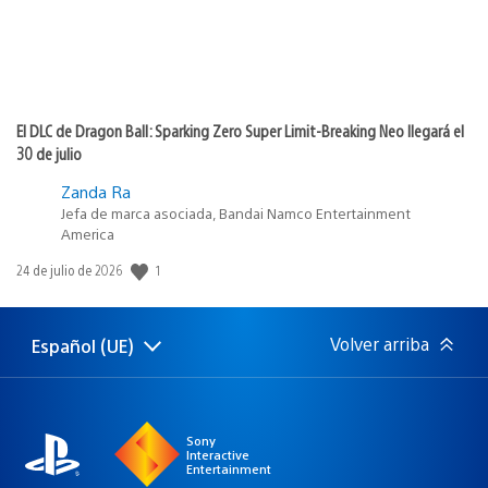
El DLC de Dragon Ball: Sparking Zero Super Limit-Breaking Neo llegará el
30 de julio
Zanda Ra
Jefa de marca asociada, Bandai Namco Entertainment
America
1
Fecha
24 de julio de 2026
de
publicación:
Volver arriba
Español (UE)
Selecciona
Región
una
actual:
región
Sony
Interactive
Entertainment