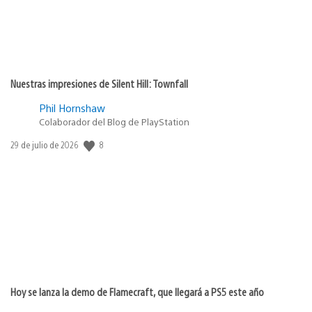
Nuestras impresiones de Silent Hill: Townfall
Phil Hornshaw
Colaborador del Blog de PlayStation
8
Fecha
29 de julio de 2026
de
publicación:
Hoy se lanza la demo de Flamecraft, que llegará a PS5 este año