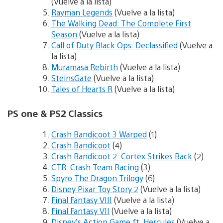
(Vuelve a la lista)
Rayman Legends
(Vuelve a la lista)
The Walking Dead: The Complete First
Season
(Vuelve a la lista)
Call of Duty Black Ops: Declassified
(Vuelve a
la lista)
Muramasa Rebirth
(Vuelve a la lista)
SteinsGate
(Vuelve a la lista)
Tales of Hearts R
(Vuelve a la lista)
PS one & PS2 Classics
Crash Bandicoot 3 Warped
(1)
Crash Bandicoot
(4)
Crash Bandicoot 2: Cortex Strikes Back
(2)
CTR: Crash Team Racing
(3)
Spyro The Dragon Trilogy
(6)
Disney Pixar Toy Story 2
(Vuelve a la lista)
Final Fantasy VIII
(Vuelve a la lista)
Final Fantasy VII
(Vuelve a la lista)
Disney’s Action Game ft. Hercules
(Vuelve a