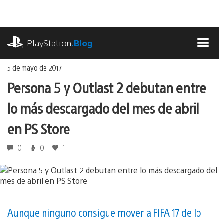
Ir
al
contenido
playstation.com
PlayStation
.Blog
MEN
5 de mayo de 2017
Persona 5 y Outlast 2 debutan entre
lo más descargado del mes de abril
en PS Store
0
0
1
Aunque ninguno consigue mover a FIFA 17 de lo