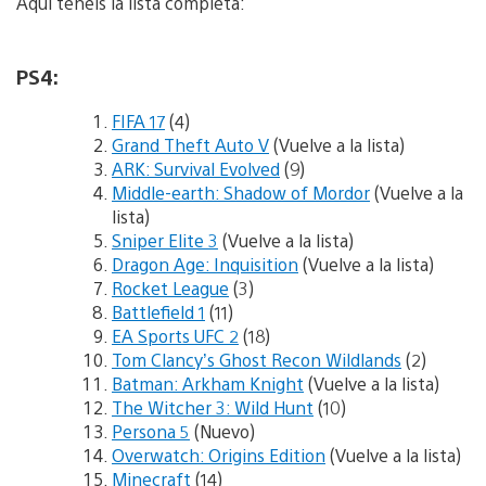
Aquí tenéis la lista completa:
PS4:
FIFA 17
(4)
Grand Theft Auto V
(Vuelve a la lista)
ARK: Survival Evolved
(9)
Middle-earth: Shadow of Mordor
(Vuelve a la
lista)
Sniper Elite 3
(Vuelve a la lista)
Dragon Age: Inquisition
(Vuelve a la lista)
Rocket League
(3)
Battlefield 1
(11)
EA Sports UFC 2
(18)
Tom Clancy’s Ghost Recon Wildlands
(2)
Batman: Arkham Knight
(Vuelve a la lista)
The Witcher 3: Wild Hunt
(10)
Persona 5
(Nuevo)
Overwatch: Origins Edition
(Vuelve a la lista)
Minecraft
(14)