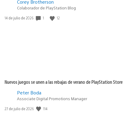
Corey Brotherson
Colaborador de PlayStation Blog
1
12
Fecha
14 de julio de 2026
de
publicación:
Nuevos juegos se unen a las rebajas de verano de PlayStation Store
Peter Boda
Associate Digital Promotions Manager
114
Fecha
27 de julio de 2026
de
publicación: