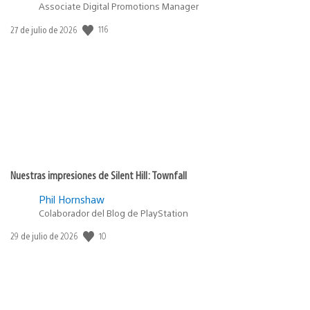
Associate Digital Promotions Manager
116
Fecha
27 de julio de 2026
de
publicación:
Nuestras impresiones de Silent Hill: Townfall
Phil Hornshaw
Colaborador del Blog de PlayStation
10
Fecha
29 de julio de 2026
de
publicación: