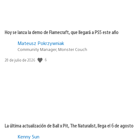
Hoy se lanza la demo de Flamecraft, que llegará a PS5 este año
Mateusz Pokrzywniak
Community Manager, Monster Couch
6
Fecha
28 de julio de 2026
de
publicación:
La última actualización de Ball x Pit, The Naturalist, llega el 6 de agosto
Kenny Sun