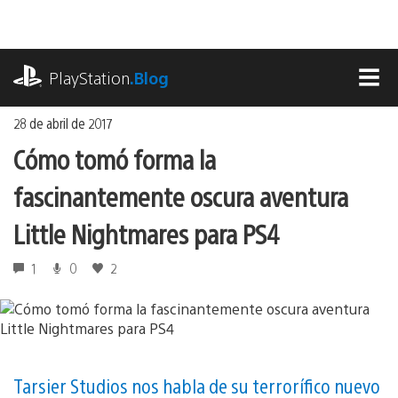
Ir
al
contenido
playstation.com
PlayStation
.Blog
MEN
28 de abril de 2017
Cómo tomó forma la
fascinantemente oscura aventura
Little Nightmares para PS4
1
0
2
Tarsier Studios nos habla de su terrorífico nuevo