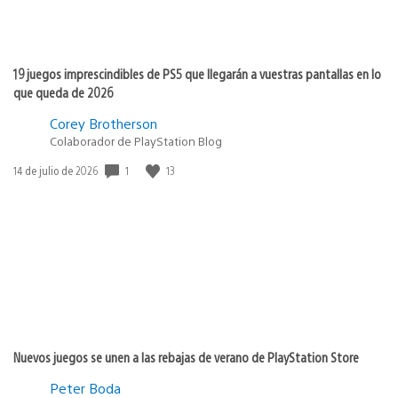
19 juegos imprescindibles de PS5 que llegarán a vuestras pantallas en lo
que queda de 2026
Corey Brotherson
Colaborador de PlayStation Blog
1
13
Fecha
14 de julio de 2026
de
publicación:
Nuevos juegos se unen a las rebajas de verano de PlayStation Store
Peter Boda