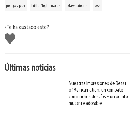
juegos ps4
Little Nightmares
playstation 4
ps4
¿Te ha gustado esto?
Me
gusta
esto
Últimas noticias
Nuestras impresiones de Beast
of Reincarnation: un combate
con muchos desvíos y un perrito
mutante adorable