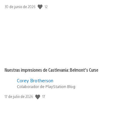
12
Fecha
30 de junio de 2026
de
publicación:
Nuestras impresiones de Castlevania: Belmont’s Curse
Corey Brotherson
Colaborador de PlayStation Blog
17
Fecha
17 de julio de 2026
de
publicación: