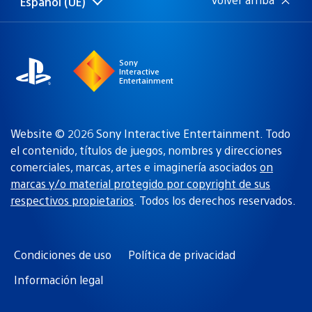
Español (UE)
Selecciona
Región
una
actual:
región
Sony
Interactive
Entertainment
Website © 2026 Sony Interactive Entertainment. Todo
el contenido, títulos de juegos, nombres y direcciones
comerciales, marcas, artes e imaginería asociados
on
marcas y/o material protegido por copyright de sus
respectivos propietarios
. Todos los derechos reservados.
Condiciones de uso
Política de privacidad
Información legal