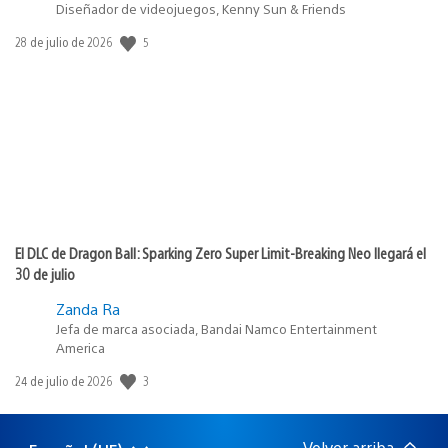
Diseñador de videojuegos, Kenny Sun & Friends
5
Fecha
28 de julio de 2026
de
publicación:
El DLC de Dragon Ball: Sparking Zero Super Limit-Breaking Neo llegará el
30 de julio
Zanda Ra
Jefa de marca asociada, Bandai Namco Entertainment
America
3
Fecha
24 de julio de 2026
de
publicación:
Volver arriba