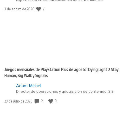
7
Fecha
3 de agosto de 2026
de
publicación:
Juegos mensuales de PlayStation Plus de agosto: Dying Light 2 Stay
Human, Big Walk y Signalis
Adam Michel
Director de operaciones y adquisición de contenido, SIE
2
9
Fecha
28 de julio de 2026
de
publicación: