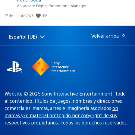
Associate Digital Promotions Manager
116
Fecha
27 de julio de 2026
de
publicación:
Volver arriba
Español (UE)
Selecciona
Región
una
actual:
región
Sony
Interactive
Entertainment
Website © 2026 Sony Interactive Entertainment. Todo
el contenido, títulos de juegos, nombres y direcciones
comerciales, marcas, artes e imaginería asociados
on
marcas y/o material protegido por copyright de sus
respectivos propietarios
. Todos los derechos reservados.