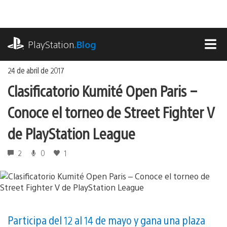
Ir
al
contenido
playstation.com
PlayStation
.Blog
MEN
24 de abril de 2017
Clasificatorio Kumité Open Paris –
Conoce el torneo de Street Fighter V
de PlayStation League
2
0
1
Participa del 12 al 14 de mayo y gana una plaza