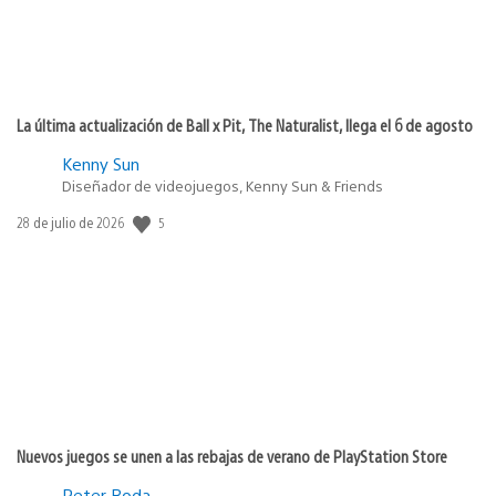
La última actualización de Ball x Pit, The Naturalist, llega el 6 de agosto
Kenny Sun
Diseñador de videojuegos, Kenny Sun & Friends
5
Fecha
28 de julio de 2026
de
publicación:
Nuevos juegos se unen a las rebajas de verano de PlayStation Store
Peter Boda