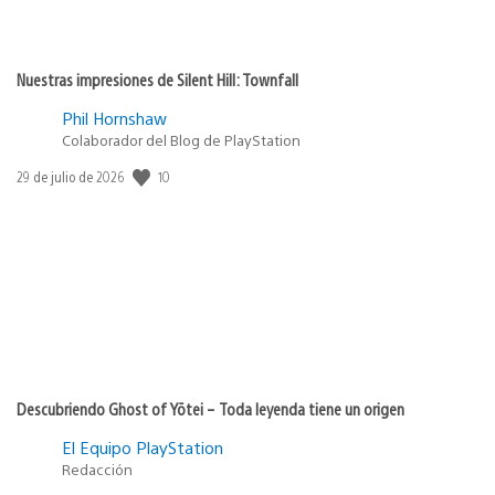
Nuestras impresiones de Silent Hill: Townfall
Phil Hornshaw
Colaborador del Blog de PlayStation
10
Fecha
29 de julio de 2026
de
publicación:
Descubriendo Ghost of Yōtei – Toda leyenda tiene un origen
El Equipo PlayStation
Redacción