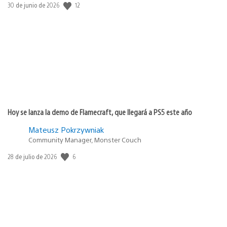
12
Fecha
30 de junio de 2026
de
publicación:
Hoy se lanza la demo de Flamecraft, que llegará a PS5 este año
Mateusz Pokrzywniak
Community Manager, Monster Couch
6
Fecha
28 de julio de 2026
de
publicación: