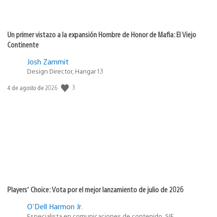
Un primer vistazo a la expansión Hombre de Honor de Mafia: El Viejo
Continente
Josh Zammit
Design Director, Hangar 13
3
Fecha
4 de agosto de 2026
de
publicación:
Players’ Choice: Vota por el mejor lanzamiento de julio de 2026
O'Dell Harmon Jr.
Especialista en comunicaciones de contenido, SIE