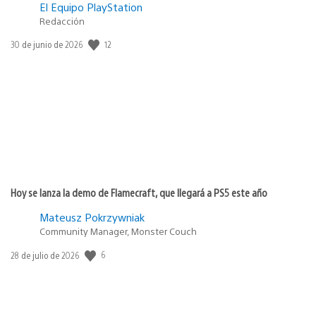
El Equipo PlayStation
Redacción
12
Fecha
30 de junio de 2026
de
publicación:
Hoy se lanza la demo de Flamecraft, que llegará a PS5 este año
Mateusz Pokrzywniak
Community Manager, Monster Couch
6
Fecha
28 de julio de 2026
de
publicación: