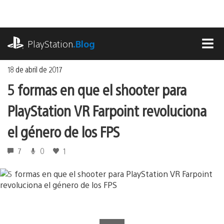
Ir
al
contenido
playstation.com
PlayStation
.Blog
MEN
18 de abril de 2017
5 formas en que el shooter para
PlayStation VR Farpoint revoluciona
el género de los FPS
7
0
1