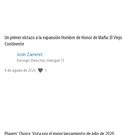
Un primer vistazo a la expansión Hombre de Honor de Mafia: El Viejo
Continente
Josh Zammit
Design Director, Hangar 13
3
Fecha
4 de agosto de 2026
de
publicación:
Players’ Choice: Vota por el mejor lanzamiento de julio de 2026