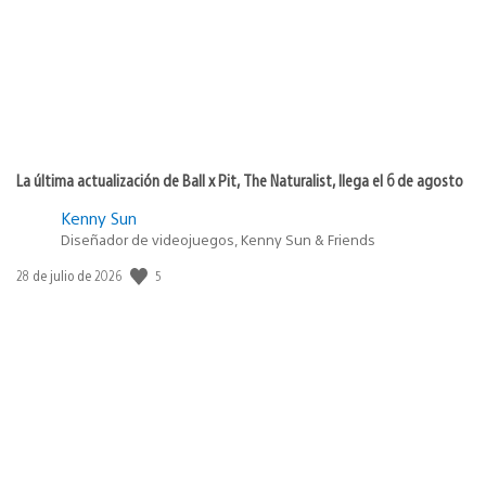
La última actualización de Ball x Pit, The Naturalist, llega el 6 de agosto
Kenny Sun
Diseñador de videojuegos, Kenny Sun & Friends
5
Fecha
28 de julio de 2026
de
publicación: