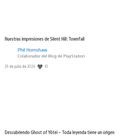
Nuestras impresiones de Silent Hill: Townfall
Phil Hornshaw
Colaborador del Blog de PlayStation
10
Fecha
29 de julio de 2026
de
publicación:
Descubriendo Ghost of Yōtei – Toda leyenda tiene un origen