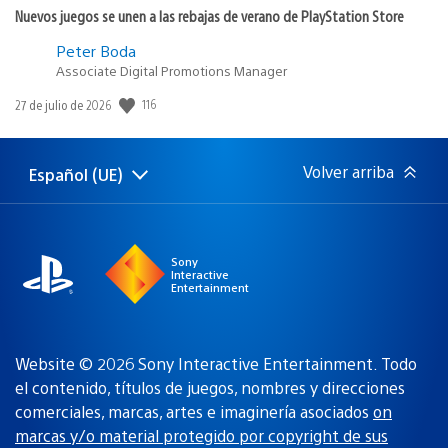
Nuevos juegos se unen a las rebajas de verano de PlayStation Store
Peter Boda
Associate Digital Promotions Manager
116
Fecha
27 de julio de 2026
de
publicación:
Volver arriba
Español (UE)
Selecciona
Región
una
actual:
región
Sony
Interactive
Entertainment
Website © 2026 Sony Interactive Entertainment. Todo
el contenido, títulos de juegos, nombres y direcciones
comerciales, marcas, artes e imaginería asociados
on
marcas y/o material protegido por copyright de sus