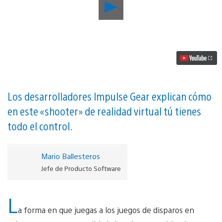
Reproducir
5
formas
en
que
el
shooter
para
PlayStation
VR
Farpoint
Los desarrolladores Impulse Gear explican cómo
revoluciona
en este «shooter» de realidad virtual tú tienes
el
género
todo el control.
de
los
FPS
vídeo
Mario Ballesteros
Jefe de Producto Software
L
a forma en que juegas a los juegos de disparos en