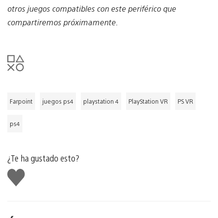
otros juegos compatibles con este periférico que
compartiremos próximamente.
Farpoint
juegos ps4
playstation 4
PlayStation VR
PS VR
ps4
¿Te ha gustado esto?
Me
gusta
esto