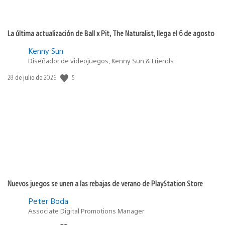
La última actualización de Ball x Pit, The Naturalist, llega el 6 de agosto
Kenny Sun
Diseñador de videojuegos, Kenny Sun & Friends
5
Fecha
28 de julio de 2026
de
publicación:
Nuevos juegos se unen a las rebajas de verano de PlayStation Store
Peter Boda
Associate Digital Promotions Manager