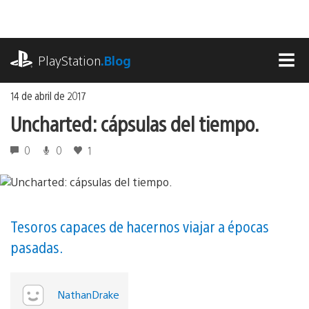
Ir
al
contenido
playstation.com
PlayStation
.Blog
MEN
14 de abril de 2017
Uncharted: cápsulas del tiempo.
0
0
1
Tesoros capaces de hacernos viajar a épocas
pasadas.
NathanDrake