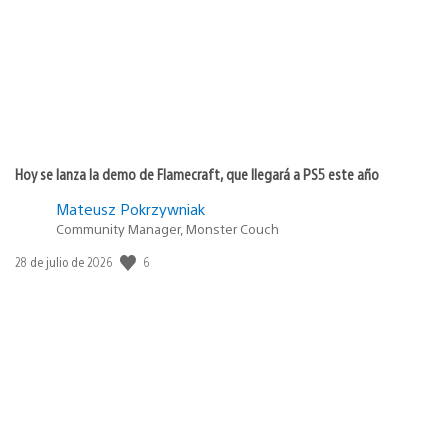
Hoy se lanza la demo de Flamecraft, que llegará a PS5 este año
Mateusz Pokrzywniak
Community Manager, Monster Couch
6
Fecha
28 de julio de 2026
de
publicación: