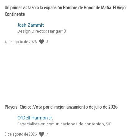
Un primer vistazo a la expansión Hombre de Honor de Mafia: El Viejo
Continente
Josh Zammit
Design Director, Hangar 13
3
Fecha
4 de agosto de 2026
de
publicación:
Players’ Choice: Vota por el mejor lanzamiento de julio de 2026
O'Dell Harmon Jr.
Especialista en comunicaciones de contenido, SIE
7
Fecha
3 de agosto de 2026