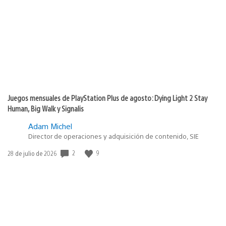
de
publicación:
Juegos mensuales de PlayStation Plus de agosto: Dying Light 2 Stay
Human, Big Walk y Signalis
Adam Michel
Director de operaciones y adquisición de contenido, SIE
2
9
Fecha
28 de julio de 2026
de
publicación: