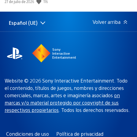
116
Fecha
27 de julio de 2026
de
publicación:
Volver arriba
Español (UE)
Selecciona
Región
una
actual:
región
Sony
Interactive
Entertainment
Website © 2026 Sony Interactive Entertainment. Todo
el contenido, títulos de juegos, nombres y direcciones
comerciales, marcas, artes e imaginería asociados
on
marcas y/o material protegido por copyright de sus
respectivos propietarios
. Todos los derechos reservados.
Condiciones de uso
Política de privacidad