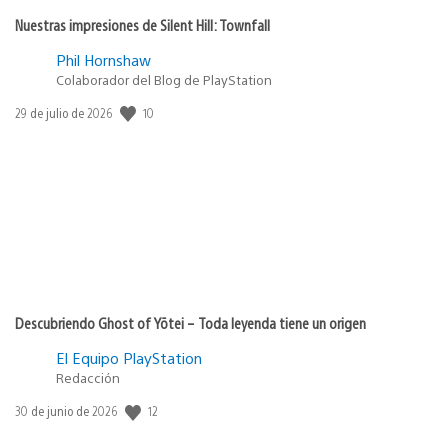
Nuestras impresiones de Silent Hill: Townfall
Phil Hornshaw
Colaborador del Blog de PlayStation
10
Fecha
29 de julio de 2026
de
publicación:
Descubriendo Ghost of Yōtei – Toda leyenda tiene un origen
El Equipo PlayStation
Redacción
12
Fecha
30 de junio de 2026
de
publicación: