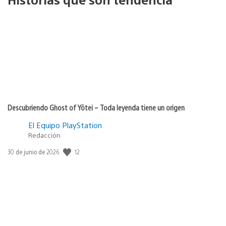
Descubriendo Ghost of Yōtei – Toda leyenda tiene un origen
El Equipo PlayStation
Redacción
12
Fecha
30 de junio de 2026
de
publicación: