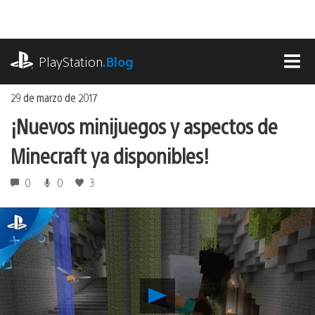
Ir
al
contenido
playstation.com
PlayStation
.Blog
MEN
29 de marzo de 2017
¡Nuevos minijuegos y aspectos de
Minecraft ya disponibles!
0
0
3
Reproducir
¡Nuevos