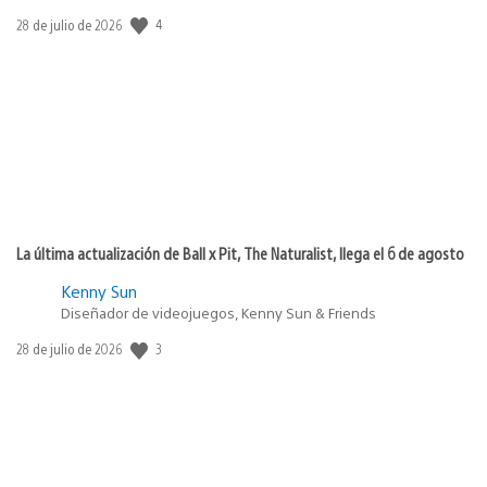
4
Fecha
28 de julio de 2026
de
publicación:
La última actualización de Ball x Pit, The Naturalist, llega el 6 de agosto
Kenny Sun
Diseñador de videojuegos, Kenny Sun & Friends
3
Fecha
28 de julio de 2026
de
publicación: