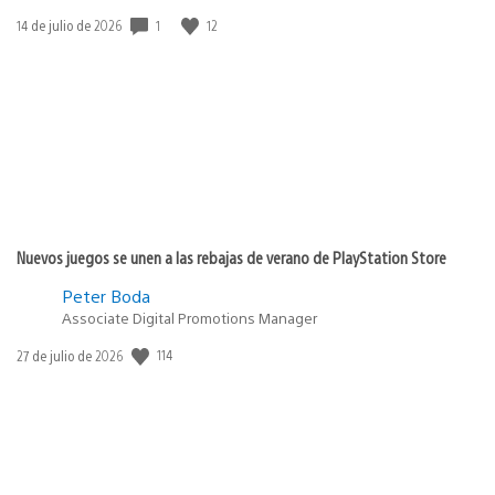
1
12
Fecha
14 de julio de 2026
de
publicación:
Nuevos juegos se unen a las rebajas de verano de PlayStation Store
Peter Boda
Associate Digital Promotions Manager
114
Fecha
27 de julio de 2026
de
publicación: