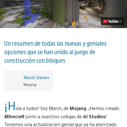
minijuegos
y
aspectos
de
Minecraft
ya
disponibles!
vídeo
Un resumen de todas las nuevas y geniales
opciones que se han unido al juego de
construcción con bloques
Marsh Davies
Mojang
¡H
ola a todos! Soy Marsh, de
Mojang
. ¡Hemos creado
Minecraft
junto a nuestros colegas de
4J Studios
!
Tenemos una actualización genial que ya ha aterrizado