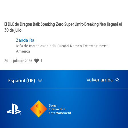
El DLC de Dragon Ball: Sparking Zero Super Limit-Breaking Neo llegará el
30 de julio
Zanda Ra
Jefa de marca asociada, Bandai Namco Entertainment
America
1
Fecha
24 de julio de 2026
de
publicación:
Volver arriba
Español (UE)
Selecciona
Región
una
actual:
región
Sony
Interactive
Entertainment