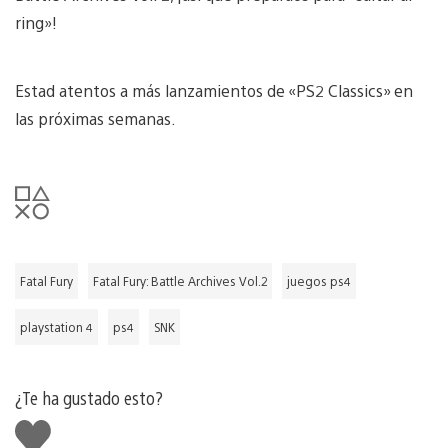
ring»!
Estad atentos a más lanzamientos de «PS2 Classics» en
las próximas semanas.
Fatal Fury
Fatal Fury: Battle Archives Vol.2
juegos ps4
playstation 4
ps4
SNK
¿Te ha gustado esto?
Me
gusta