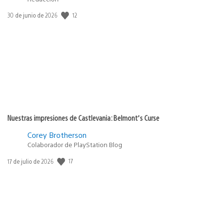
12
Fecha
30 de junio de 2026
de
publicación:
Nuestras impresiones de Castlevania: Belmont’s Curse
Corey Brotherson
Colaborador de PlayStation Blog
17
Fecha
17 de julio de 2026
de
publicación: