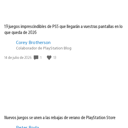
19 juegos imprescindibles de PS5 que llegarán a vuestras pantallas en lo
que queda de 2026
Corey Brotherson
Colaborador de PlayStation Blog
1
13
Fecha
14 de julio de 2026
de
publicación:
Nuevos juegos se unen a las rebajas de verano de PlayStation Store
Peter Boda