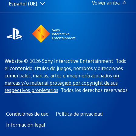
Volver arriba
Español (UE)
Selecciona
Región
una
actual:
región
Sony
Interactive
Entertainment
Website © 2026 Sony Interactive Entertainment. Todo
el contenido, títulos de juegos, nombres y direcciones
comerciales, marcas, artes e imaginería asociados
on
marcas y/o material protegido por copyright de sus
respectivos propietarios
. Todos los derechos reservados.
Condiciones de uso
Política de privacidad
Información legal