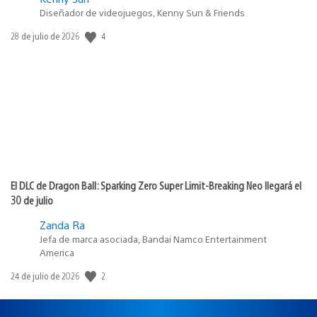
Diseñador de videojuegos, Kenny Sun & Friends
4
Fecha
28 de julio de 2026
de
publicación:
El DLC de Dragon Ball: Sparking Zero Super Limit-Breaking Neo llegará el
30 de julio
Zanda Ra
Jefa de marca asociada, Bandai Namco Entertainment
America
2
Fecha
24 de julio de 2026
de
publicación: