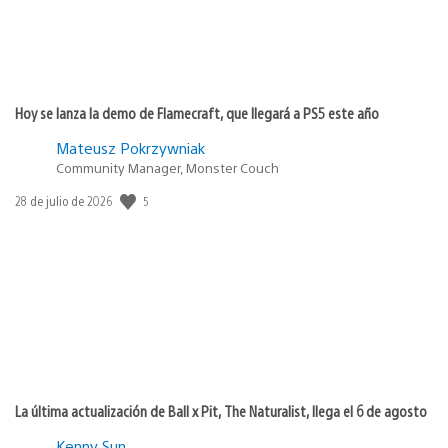
Hoy se lanza la demo de Flamecraft, que llegará a PS5 este año
Mateusz Pokrzywniak
Community Manager, Monster Couch
5
Fecha
28 de julio de 2026
de
publicación:
La última actualización de Ball x Pit, The Naturalist, llega el 6 de agosto
Kenny Sun