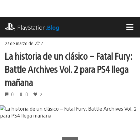
Ir
al
contenido
playstation.com
PlayStation
.Blog
MEN
27 de marzo de 2017
La historia de un clásico – Fatal Fury:
Battle Archives Vol. 2 para PS4 llega
mañana
0
0
2