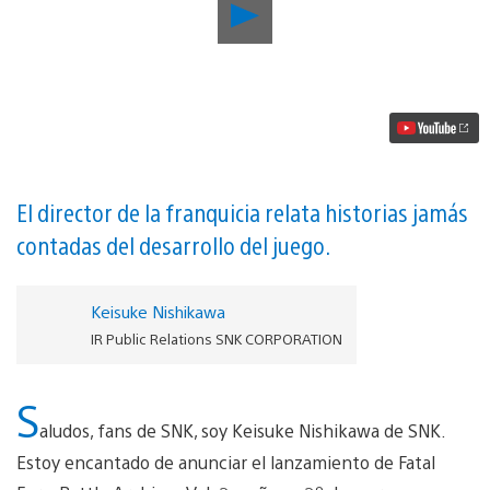
Reproducir
La
historia
de
un
clásico
–
Fatal
Fury:
Battle
Archives
El director de la franquicia relata historias jamás
Vol.
contadas del desarrollo del juego.
2
para
PS4
llega
Keisuke Nishikawa
mañana
IR Public Relations SNK CORPORATION
vídeo
S
aludos, fans de SNK, soy Keisuke Nishikawa de SNK.
Estoy encantado de anunciar el lanzamiento de Fatal