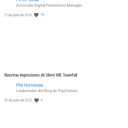
Associate Digital Promotions Manager
115
Fecha
27 de julio de 2026
de
publicación:
Nuestras impresiones de Silent Hill: Townfall
Phil Hornshaw
Colaborador del Blog de PlayStation
9
Fecha
29 de julio de 2026
de
publicación: