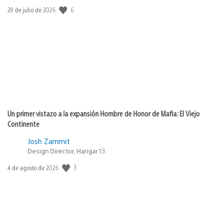
6
Fecha
28 de julio de 2026
de
publicación:
Un primer vistazo a la expansión Hombre de Honor de Mafia: El Viejo
Continente
Josh Zammit
Design Director, Hangar 13
3
Fecha
4 de agosto de 2026
de
publicación: