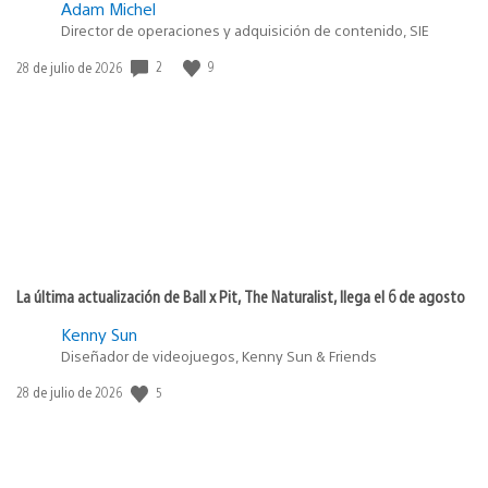
Adam Michel
Director de operaciones y adquisición de contenido, SIE
2
9
Fecha
28 de julio de 2026
de
publicación:
La última actualización de Ball x Pit, The Naturalist, llega el 6 de agosto
Kenny Sun
Diseñador de videojuegos, Kenny Sun & Friends
5
Fecha
28 de julio de 2026
de
publicación: