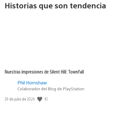
Historias que son tendencia
Nuestras impresiones de Silent Hill: Townfall
Phil Hornshaw
Colaborador del Blog de PlayStation
10
Fecha
29 de julio de 2026
de
publicación: