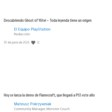
Descubriendo Ghost of Yōtei – Toda leyenda tiene un origen
El Equipo PlayStation
Redacción
12
Fecha
30 de junio de 2026
de
publicación:
Hoy se lanza la demo de Flamecraft, que llegará a PS5 este año
Mateusz Pokrzywniak
Community Manager, Monster Couch