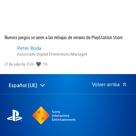
Nuevos juegos se unen a las rebajas de verano de PlayStation Store
Peter Boda
Associate Digital Promotions Manager
116
Fecha
27 de julio de 2026
de
publicación:
Volver arriba
Español (UE)
Selecciona
Región
una
actual:
región
Sony
Interactive
Entertainment