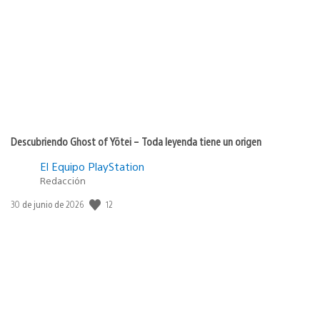
de
publicación:
Descubriendo Ghost of Yōtei – Toda leyenda tiene un origen
El Equipo PlayStation
Redacción
12
Fecha
30 de junio de 2026
de
publicación: