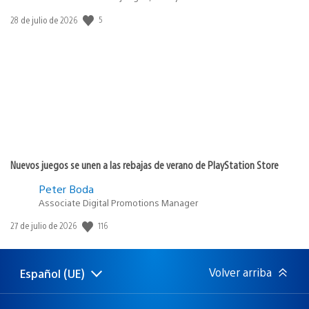
5
Fecha
28 de julio de 2026
de
publicación:
Nuevos juegos se unen a las rebajas de verano de PlayStation Store
Peter Boda
Associate Digital Promotions Manager
116
Fecha
27 de julio de 2026
de
publicación:
Volver arriba
Español (UE)
Selecciona
Región
una
actual:
región