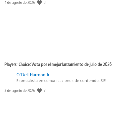
3
Fecha
4 de agosto de 2026
de
publicación:
Players’ Choice: Vota por el mejor lanzamiento de julio de 2026
O'Dell Harmon Jr.
Especialista en comunicaciones de contenido, SIE
7
Fecha
3 de agosto de 2026
de
publicación: