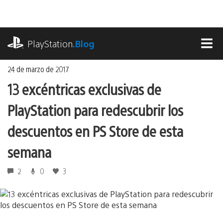
Ir
al
contenido
playstation.com
PlayStation
.Blog
MEN
24 de marzo de 2017
13 excéntricas exclusivas de
PlayStation para redescubrir los
descuentos en PS Store de esta
semana
2
0
3