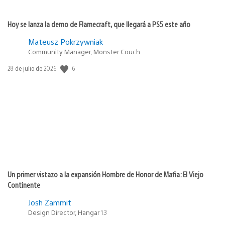
Hoy se lanza la demo de Flamecraft, que llegará a PS5 este año
Mateusz Pokrzywniak
Community Manager, Monster Couch
6
Fecha
28 de julio de 2026
de
publicación:
Un primer vistazo a la expansión Hombre de Honor de Mafia: El Viejo
Continente
Josh Zammit
Design Director, Hangar 13