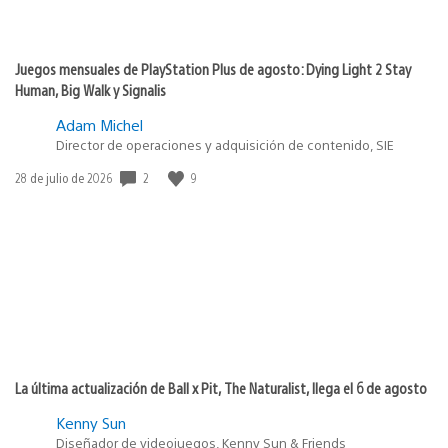
Juegos mensuales de PlayStation Plus de agosto: Dying Light 2 Stay
Human, Big Walk y Signalis
Adam Michel
Director de operaciones y adquisición de contenido, SIE
2
9
Fecha
28 de julio de 2026
de
publicación:
La última actualización de Ball x Pit, The Naturalist, llega el 6 de agosto
Kenny Sun
Diseñador de videojuegos, Kenny Sun & Friends