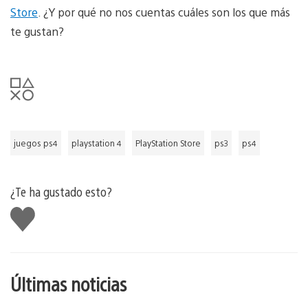
Store
. ¿Y por qué no nos cuentas cuáles son los que más
te gustan?
juegos ps4
playstation 4
PlayStation Store
ps3
ps4
¿Te ha gustado esto?
Me
gusta
esto
Últimas noticias