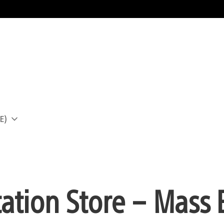
E)
a
ation Store – Mass E