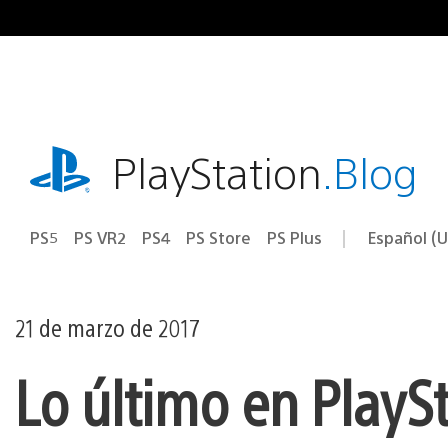
Ir
al
contenido
playstation.com
PlayStation
.Blog
PS5
PS VR2
PS4
PS Store
PS Plus
Español (U
Seleccion
Región
una
actual:
región
21 de marzo de 2017
Lo último en PlaySt