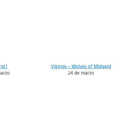
nd I
Vikings – Wolves of Midgard
marzo
24 de marzo