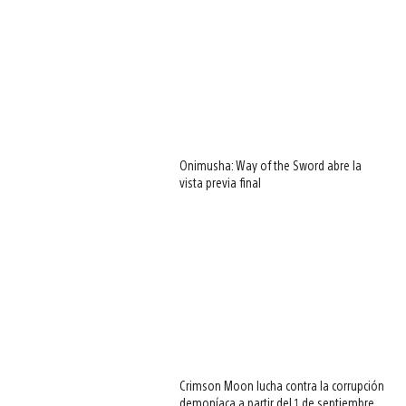
Onimusha: Way of the Sword abre la
vista previa final
Crimson Moon lucha contra la corrupción
demoníaca a partir del 1 de septiembre