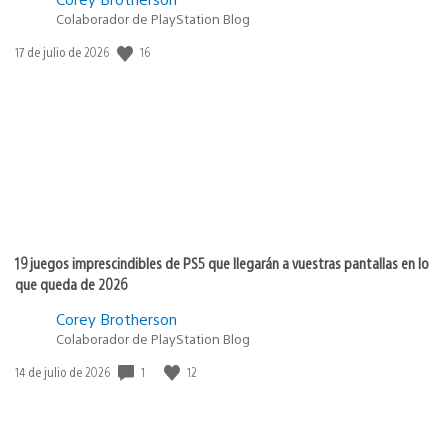
Colaborador de PlayStation Blog
16
Fecha
17 de julio de 2026
de
publicación:
19 juegos imprescindibles de PS5 que llegarán a vuestras pantallas en lo
que queda de 2026
Corey Brotherson
Colaborador de PlayStation Blog
1
12
Fecha
14 de julio de 2026
de
publicación: