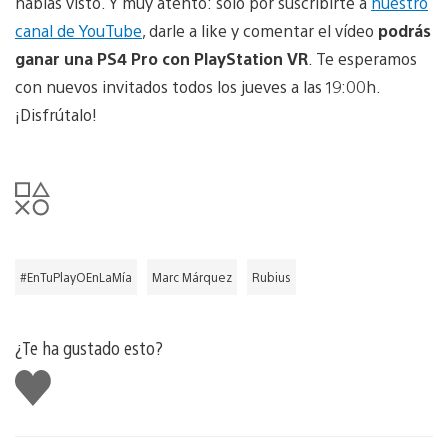
habías visto. Y muy atento: solo por suscribirte a
nuestro
canal de YouTube
, darle a like y comentar el vídeo
podrás
ganar una PS4 Pro con PlayStation VR
. Te esperamos
con nuevos invitados todos los jueves a las 19:00h.
¡Disfrútalo!
#EnTuPlayOEnLaMía
Marc Márquez
Rubius
¿Te ha gustado esto?
Me
gusta
esto