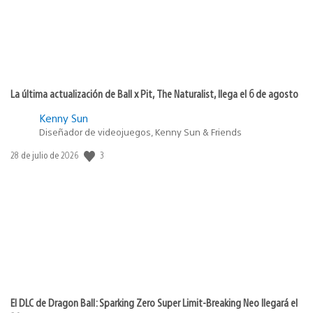
La última actualización de Ball x Pit, The Naturalist, llega el 6 de agosto
Kenny Sun
Diseñador de videojuegos, Kenny Sun & Friends
3
Fecha
28 de julio de 2026
de
publicación:
El DLC de Dragon Ball: Sparking Zero Super Limit-Breaking Neo llegará el