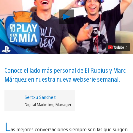
Reproducir
¿Qué
tienen
en
común
El
Rubius,
Marc
Márquez
y
PlayStation?
Conoce el lado más personal de El Rubius y Marc
Descúbrelo
Márquez en nuestra nueva webserie semanal.
con
«#EnTuPlayOEnLaMía»
vídeo
Sertxu Sánchez
Digital Marketing Manager
L
as mejores conversaciones siempre son las que surgen