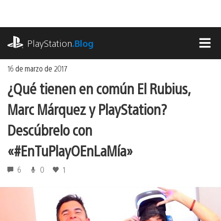
Ir
al
contenido
playstation.com
PlayStation
.Blog
MEN
16 de marzo de 2017
¿Qué tienen en común El Rubius,
Marc Márquez y PlayStation?
Descúbrelo con
«#EnTuPlayOEnLaMía»
6
0
1