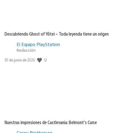
Descubriendo Ghost of Yōtei – Toda leyenda tiene un origen
El Equipo PlayStation
Redacción
12
Fecha
30 de junio de 2026
de
publicación:
Nuestras impresiones de Castlevania: Belmont’s Curse
Corey Brotherson