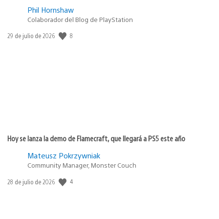
Phil Hornshaw
Colaborador del Blog de PlayStation
8
Fecha
29 de julio de 2026
de
publicación:
Hoy se lanza la demo de Flamecraft, que llegará a PS5 este año
Mateusz Pokrzywniak
Community Manager, Monster Couch
4
Fecha
28 de julio de 2026
de
publicación: