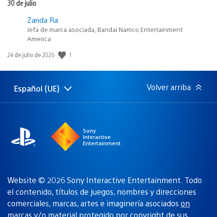
30 de julio
Zanda Ra
Jefa de marca asociada, Bandai Namco Entertainment
America
1
Fecha
24 de julio de 2026
de
publicación:
Volver arriba
Español (UE)
Selecciona
Región
una
actual:
región
Sony
Interactive
Entertainment
Website © 2026 Sony Interactive Entertainment. Todo
el contenido, títulos de juegos, nombres y direcciones
comerciales, marcas, artes e imaginería asociados
on
marcas y/o material protegido por copyright de sus