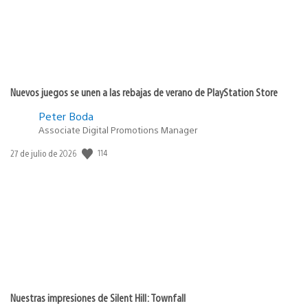
Nuevos juegos se unen a las rebajas de verano de PlayStation Store
Peter Boda
Associate Digital Promotions Manager
114
Fecha
27 de julio de 2026
de
publicación:
Nuestras impresiones de Silent Hill: Townfall