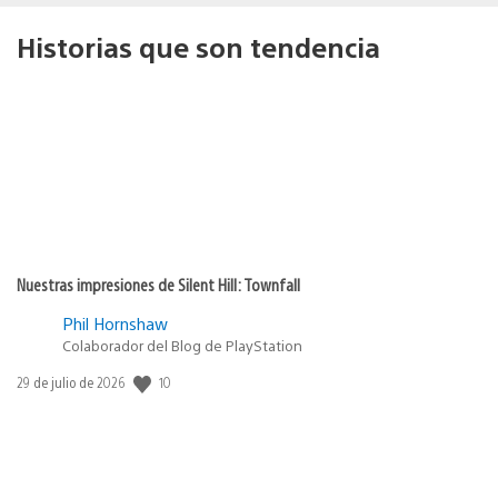
Historias que son tendencia
Nuestras impresiones de Silent Hill: Townfall
Phil Hornshaw
Colaborador del Blog de PlayStation
10
Fecha
29 de julio de 2026
de
publicación: