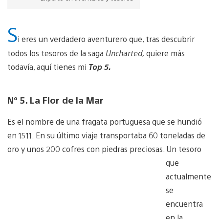
S
i eres un verdadero aventurero que, tras descubrir
todos los tesoros de la saga
Uncharted,
quiere más
todavía, aquí tienes mi
Top 5.
Nº 5. La Flor de la Mar
Es el nombre de una fragata portuguesa que se hundió
en 1511. En su último viaje transportaba 60 toneladas de
oro y unos 200
cofres con piedras preciosas. Un tesoro
que
actualmente
se
encuentra
en la