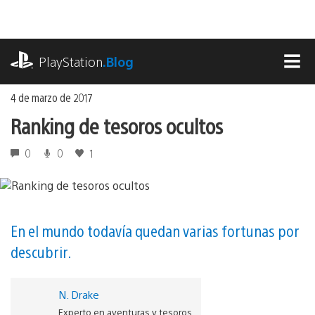
Ir
al
contenido
playstation.com
PlayStation
.Blog
MEN
4 de marzo de 2017
Ranking de tesoros ocultos
0
0
1
En el mundo todavía quedan varias fortunas por
descubrir.
N. Drake
Experto en aventuras y tesoros