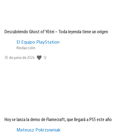
Descubriendo Ghost of Yōtei – Toda leyenda tiene un origen
El Equipo PlayStation
Redacción
12
Fecha
30 de junio de 2026
de
publicación:
Hoy se lanza la demo de Flamecraft, que llegará a PS5 este año
Mateusz Pokrzywniak