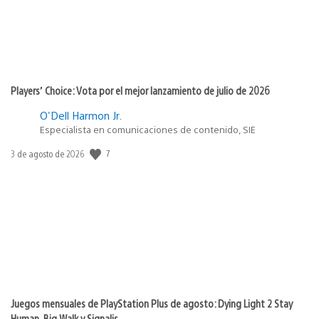
Players’ Choice: Vota por el mejor lanzamiento de julio de 2026
O'Dell Harmon Jr.
Especialista en comunicaciones de contenido, SIE
7
Fecha
3 de agosto de 2026
de
publicación:
Juegos mensuales de PlayStation Plus de agosto: Dying Light 2 Stay
Human, Big Walk y Signalis