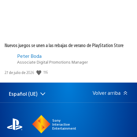
Nuevos juegos se unen a las rebajas de verano de PlayStation Store
Peter Boda
Associate Digital Promotions Manager
116
Fecha
27 de julio de 2026
de
publicación:
Volver arriba
Español (UE)
Selecciona
Región
una
actual:
región
Sony
Interactive
Entertainment