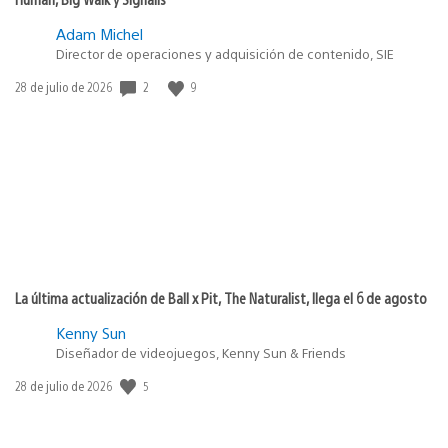
Adam Michel
Director de operaciones y adquisición de contenido, SIE
2
9
Fecha
28 de julio de 2026
de
publicación:
La última actualización de Ball x Pit, The Naturalist, llega el 6 de agosto
Kenny Sun
Diseñador de videojuegos, Kenny Sun & Friends
5
Fecha
28 de julio de 2026
de
publicación: