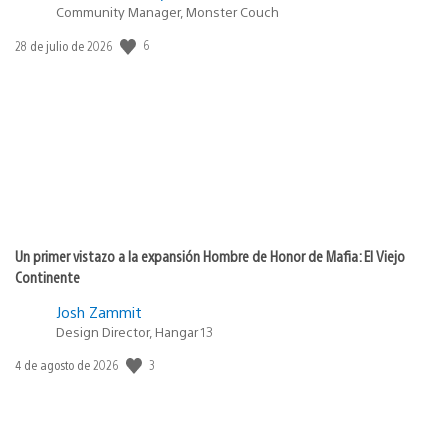
Community Manager, Monster Couch
6
Fecha
28 de julio de 2026
de
publicación:
Un primer vistazo a la expansión Hombre de Honor de Mafia: El Viejo
Continente
Josh Zammit
Design Director, Hangar 13
3
Fecha
4 de agosto de 2026
de
publicación: