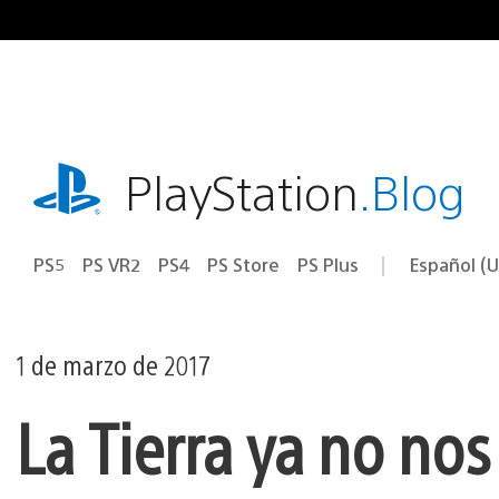
Ir
al
contenido
playstation.com
PlayStation
.Blog
PS5
PS VR2
PS4
PS Store
PS Plus
Español (U
Seleccion
Región
una
actual:
región
1 de marzo de 2017
La Tierra ya no no