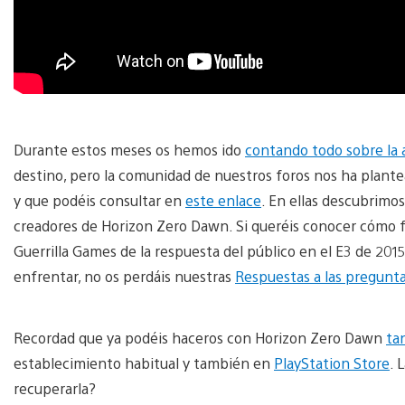
Durante estos meses os hemos ido
contando todo sobre la 
destino, pero la comunidad de nuestros foros nos ha plan
y que podéis consultar en
este enlace
. En ellas descubrimo
creadores de Horizon Zero Dawn. Si queréis conocer cómo fue
Guerrilla Games de la respuesta del público en el E3 de 201
enfrentar, no os perdáis nuestras
Respuestas a las pregunt
Recordad que ya podéis haceros con Horizon Zero Dawn
ta
establecimiento habitual y también en
PlayStation Store
. 
recuperarla?