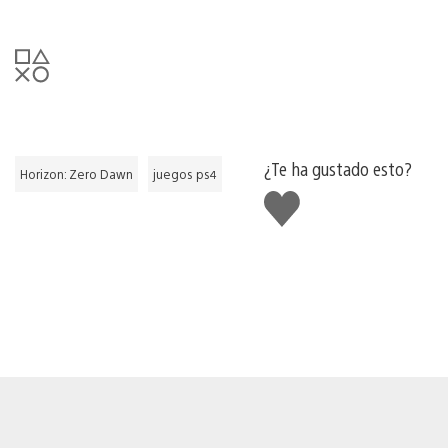
¿Te ha gustado esto?
Horizon: Zero Dawn
juegos ps4
Me
gusta
esto