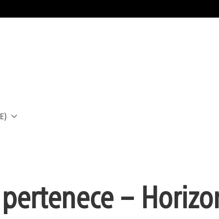
E)
a
s pertenece – Horizo