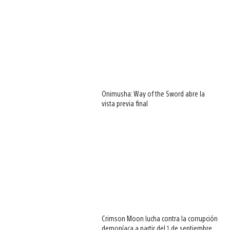
Onimusha: Way of the Sword abre la
vista previa final
Crimson Moon lucha contra la corrupción
demoníaca a partir del 1 de septiembre