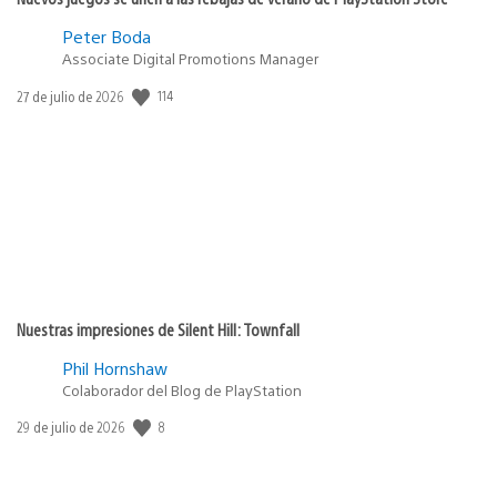
Peter Boda
Associate Digital Promotions Manager
114
Fecha
27 de julio de 2026
de
publicación:
Nuestras impresiones de Silent Hill: Townfall
Phil Hornshaw
Colaborador del Blog de PlayStation
8
Fecha
29 de julio de 2026
de
publicación: