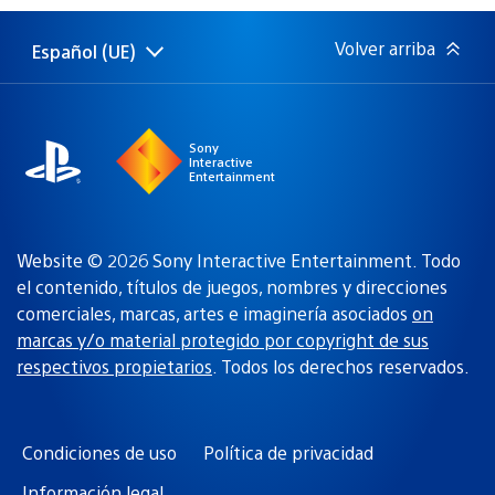
publicación:
Volver arriba
Español (UE)
Selecciona
Región
una
actual:
región
Sony
Interactive
Entertainment
Website © 2026 Sony Interactive Entertainment. Todo
el contenido, títulos de juegos, nombres y direcciones
comerciales, marcas, artes e imaginería asociados
on
marcas y/o material protegido por copyright de sus
respectivos propietarios
. Todos los derechos reservados.
Condiciones de uso
Política de privacidad
Información legal