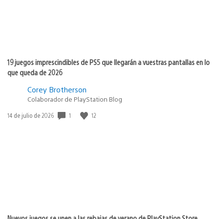
19 juegos imprescindibles de PS5 que llegarán a vuestras pantallas en lo
que queda de 2026
Corey Brotherson
Colaborador de PlayStation Blog
1
12
Fecha
14 de julio de 2026
de
publicación:
Nuevos juegos se unen a las rebajas de verano de PlayStation Store