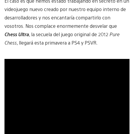
El caso es que hemos estado trabajando en secreto en un
videojuego nuevo creado por nuestro equipo interno de
desarrolladores y nos encantaría compartirlo con
vosotros. Nos complace enormemente desvelar que
Chess Ultra
, la secuela del juego original de 2012
Pure
Chess
, llegará esta primavera a PS4 y PSVR.