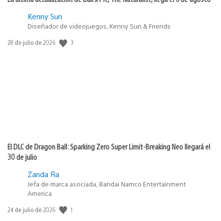
Kenny Sun
Diseñador de videojuegos, Kenny Sun & Friends
3
Fecha
28 de julio de 2026
de
publicación:
El DLC de Dragon Ball: Sparking Zero Super Limit-Breaking Neo llegará el
30 de julio
Zanda Ra
Jefa de marca asociada, Bandai Namco Entertainment
America
1
Fecha
24 de julio de 2026
de