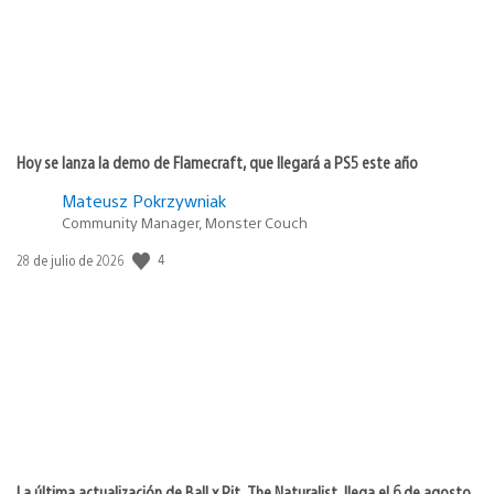
Hoy se lanza la demo de Flamecraft, que llegará a PS5 este año
Mateusz Pokrzywniak
Community Manager, Monster Couch
4
Fecha
28 de julio de 2026
de
publicación:
La última actualización de Ball x Pit, The Naturalist, llega el 6 de agosto