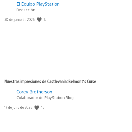
El Equipo PlayStation
Redacción
12
Fecha
30 de junio de 2026
de
publicación:
Nuestras impresiones de Castlevania: Belmont’s Curse
Corey Brotherson
Colaborador de PlayStation Blog
16
Fecha
17 de julio de 2026
de
publicación: