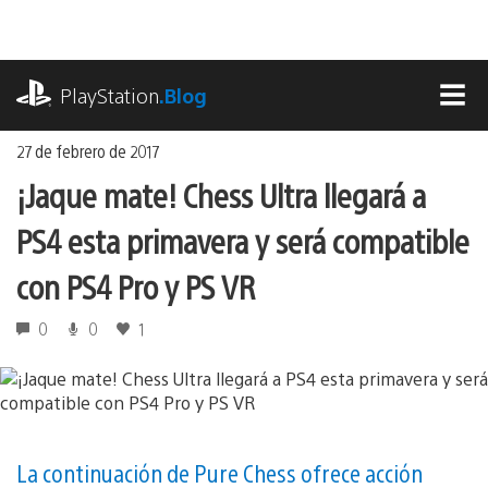
Ir
al
contenido
playstation.com
PlayStation
.Blog
MEN
27 de febrero de 2017
¡Jaque mate! Chess Ultra llegará a
PS4 esta primavera y será compatible
con PS4 Pro y PS VR
0
0
1
La continuación de Pure Chess ofrece acción