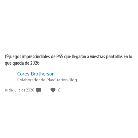
publicación:
19 juegos imprescindibles de PS5 que llegarán a vuestras pantallas en lo
que queda de 2026
Corey Brotherson
Colaborador de PlayStation Blog
1
13
Fecha
14 de julio de 2026
de
publicación: