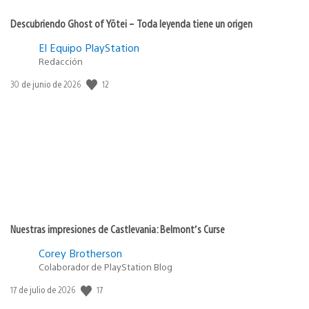
Descubriendo Ghost of Yōtei – Toda leyenda tiene un origen
El Equipo PlayStation
Redacción
12
Fecha
30 de junio de 2026
de
publicación:
Nuestras impresiones de Castlevania: Belmont’s Curse
Corey Brotherson
Colaborador de PlayStation Blog
17
Fecha
17 de julio de 2026
de