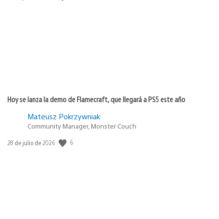
de
publicación:
Hoy se lanza la demo de Flamecraft, que llegará a PS5 este año
Mateusz Pokrzywniak
Community Manager, Monster Couch
6
Fecha
28 de julio de 2026
de
publicación: