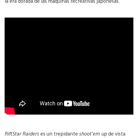
la era dorada de las máquinas recreativas japonesas.
RiftStar Raiders
es un trepidante
shoot’em up
de vista