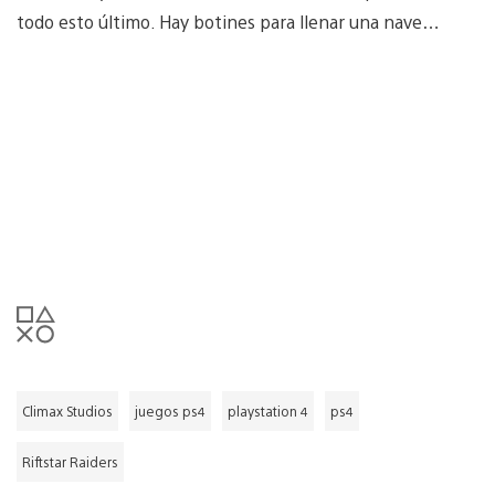
todo esto último. Hay botines para llenar una nave…
Climax Studios
juegos ps4
playstation 4
ps4
Riftstar Raiders