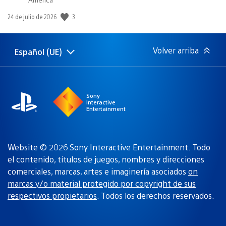
3
Fecha
24 de julio de 2026
de
publicación:
Volver arriba
Español (UE)
Selecciona
Región
una
actual:
región
Sony
Interactive
Entertainment
Website © 2026 Sony Interactive Entertainment. Todo
el contenido, títulos de juegos, nombres y direcciones
comerciales, marcas, artes e imaginería asociados
on
marcas y/o material protegido por copyright de sus
respectivos propietarios
. Todos los derechos reservados.