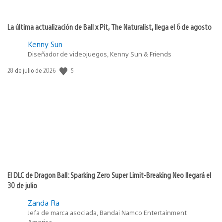
La última actualización de Ball x Pit, The Naturalist, llega el 6 de agosto
Kenny Sun
Diseñador de videojuegos, Kenny Sun & Friends
5
Fecha
28 de julio de 2026
de
publicación:
El DLC de Dragon Ball: Sparking Zero Super Limit-Breaking Neo llegará el
30 de julio
Zanda Ra
Jefa de marca asociada, Bandai Namco Entertainment
America