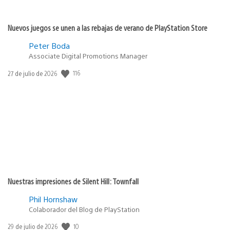
Nuevos juegos se unen a las rebajas de verano de PlayStation Store
Peter Boda
Associate Digital Promotions Manager
116
Fecha
27 de julio de 2026
de
publicación:
Nuestras impresiones de Silent Hill: Townfall
Phil Hornshaw
Colaborador del Blog de PlayStation
10
Fecha
29 de julio de 2026