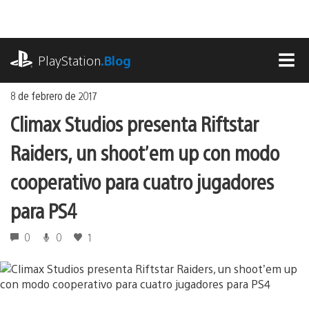
Ir
al
contenido
playstation.com
PlayStation
.Blog
MEN
8 de febrero de 2017
Climax Studios presenta Riftstar
Raiders, un shoot’em up con modo
cooperativo para cuatro jugadores
para PS4
0
0
1