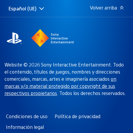
Volver arriba
Español (UE)
Selecciona
Región
una
actual:
región
Sony
Interactive
Entertainment
Website © 2026 Sony Interactive Entertainment. Todo
el contenido, títulos de juegos, nombres y direcciones
comerciales, marcas, artes e imaginería asociados
on
marcas y/o material protegido por copyright de sus
respectivos propietarios
. Todos los derechos reservados.
Condiciones de uso
Política de privacidad
Información legal