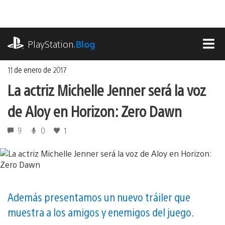
Ir
al
contenido
playstation.com
PlayStation
.Blog
MEN
11 de enero de 2017
La actriz Michelle Jenner será la voz
de Aloy en Horizon: Zero Dawn
9
0
1
Además presentamos un nuevo tráiler que
muestra a los amigos y enemigos del juego.