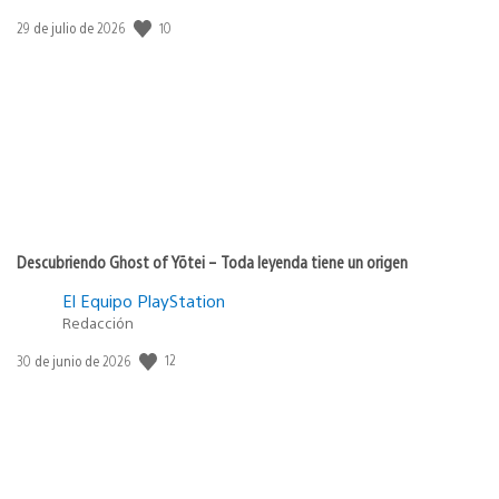
10
Fecha
29 de julio de 2026
de
publicación:
Descubriendo Ghost of Yōtei – Toda leyenda tiene un origen
El Equipo PlayStation
Redacción
12
Fecha
30 de junio de 2026
de
publicación: