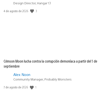
Design Director, Hangar 13
3
Fecha
4 de agosto de 2026
de
publicación:
Crimson Moon lucha contra la corrupción demoníaca a partir del 1 de
septiembre
Alex Noon
Community Manager, Probably Monsters
1
Fecha
7 de agosto de 2026
de
publicación: