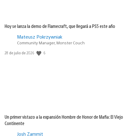
Hoy se lanza la demo de Flamecraft, que llegará a PS5 este año
Mateusz Pokrzywniak
Community Manager, Monster Couch
6
Fecha
28 de julio de 2026
de
publicación:
Un primer vistazo a la expansión Hombre de Honor de Mafia: El Viejo
Continente
Josh Zammit