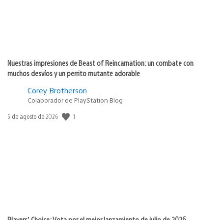
Nuestras impresiones de Beast of Reincarnation: un combate con
muchos desvíos y un perrito mutante adorable
Corey Brotherson
Colaborador de PlayStation Blog
1
Fecha
5 de agosto de 2026
de
publicación:
Players’ Choice: Vota por el mejor lanzamiento de julio de 2026