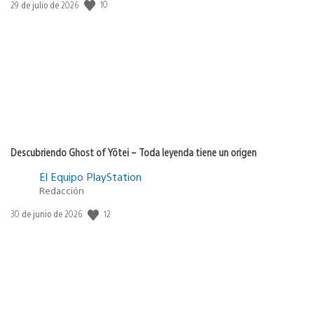
10
Fecha
29 de julio de 2026
de
publicación:
Descubriendo Ghost of Yōtei – Toda leyenda tiene un origen
El Equipo PlayStation
Redacción
12
Fecha
30 de junio de 2026
de
publicación: