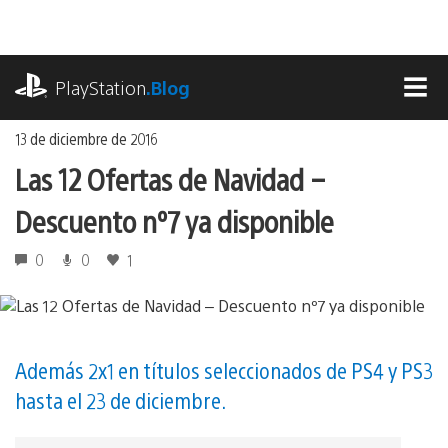
Ir
al
contenido
playstation.com
PlayStation
.Blog
MEN
13 de diciembre de 2016
Las 12 Ofertas de Navidad –
Descuento nº7 ya disponible
0
0
1
Además 2x1 en títulos seleccionados de PS4 y PS3
hasta el 23 de diciembre.