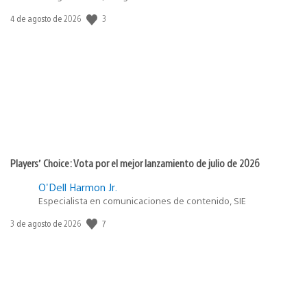
3
Fecha
4 de agosto de 2026
de
publicación:
Players’ Choice: Vota por el mejor lanzamiento de julio de 2026
O'Dell Harmon Jr.
Especialista en comunicaciones de contenido, SIE
7
Fecha
3 de agosto de 2026
de
publicación: