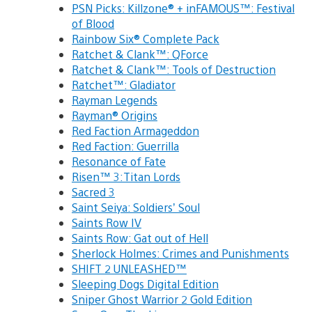
PSN Picks: Killzone® + inFAMOUS™: Festival
of Blood
Rainbow Six® Complete Pack
Ratchet & Clank™: QForce
Ratchet & Clank™: Tools of Destruction
Ratchet™: Gladiator
Rayman Legends
Rayman® Origins
Red Faction Armageddon
Red Faction: Guerrilla
Resonance of Fate
Risen™ 3:Titan Lords
Sacred 3
Saint Seiya: Soldiers’ Soul
Saints Row IV
Saints Row: Gat out of Hell
Sherlock Holmes: Crimes and Punishments
SHIFT 2 UNLEASHED™
Sleeping Dogs Digital Edition
Sniper Ghost Warrior 2 Gold Edition