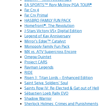
EA SPORTS™ Rory McIlroy PGA TOUR®
Far Cry 4
Far Cry Primal
HASBRO FAMILY FUN PACK
Homefront®: The Revolution
J-Stars Victory VS+ Digital Edition
Legend of Kay Anniversary
Mirror’s Edge™ Catalyst
Monopoly Family Fun Pack
MX vs. ATV Supercross Encore
Omega Quintet
Project CARS
Rayman Legends
RIDE
Risen 3: Titan Lords – Enhanced Edition
Saint Seiya: Soldiers’ Soul
Saints Row IV: Re-Elected & Gat out of Hell
Sébastien Loeb Rally EVO
Shadow Warrior
Sherlock Holmes: Crimes and Punishments