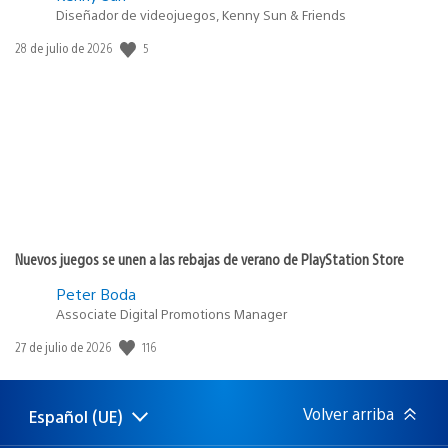
Diseñador de videojuegos, Kenny Sun & Friends
5
Fecha
28 de julio de 2026
de
publicación:
Nuevos juegos se unen a las rebajas de verano de PlayStation Store
Peter Boda
Associate Digital Promotions Manager
116
Fecha
27 de julio de 2026
de
publicación:
Volver arriba
Español (UE)
Selecciona
Región
una
actual: