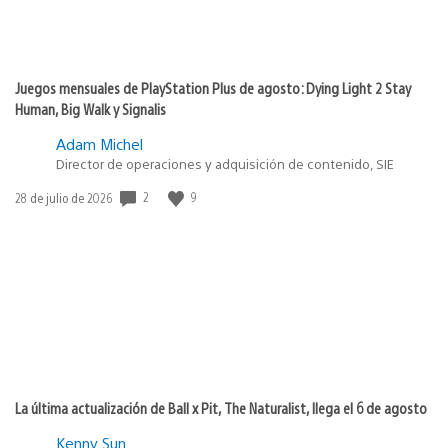
Juegos mensuales de PlayStation Plus de agosto: Dying Light 2 Stay
Human, Big Walk y Signalis
Adam Michel
Director de operaciones y adquisición de contenido, SIE
2
9
Fecha
28 de julio de 2026
de
publicación:
La última actualización de Ball x Pit, The Naturalist, llega el 6 de agosto
Kenny Sun