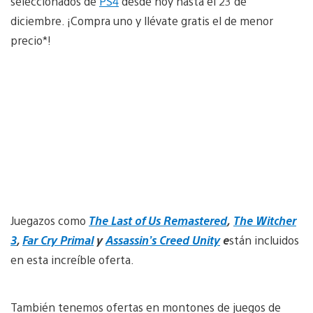
seleccionados de
PS4
desde hoy hasta el 23 de
diciembre. ¡Compra uno y llévate gratis el de menor
precio*!
Juegazos como
The Last of Us Remastered
,
The Witcher
3
,
Far Cry Primal
y
Assassin’s Creed Unity
e
stán incluidos
en esta increíble oferta.
También tenemos ofertas en montones de juegos de