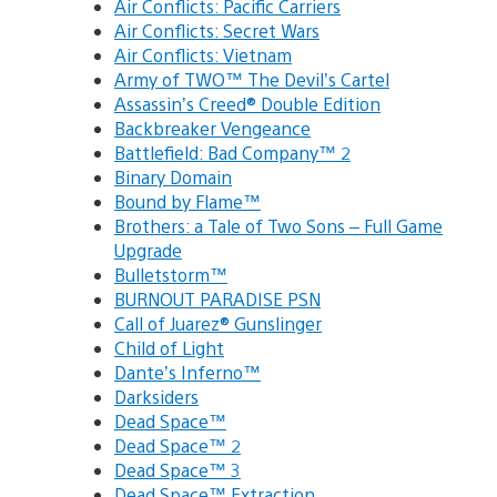
Air Conflicts: Pacific Carriers
Air Conflicts: Secret Wars
Air Conflicts: Vietnam
Army of TWO™ The Devil’s Cartel
Assassin’s Creed® Double Edition
Backbreaker Vengeance
Battlefield: Bad Company™ 2
Binary Domain
Bound by Flame™
Brothers: a Tale of Two Sons – Full Game
Upgrade
Bulletstorm™
BURNOUT PARADISE PSN
Call of Juarez® Gunslinger
Child of Light
Dante’s Inferno™
Darksiders
Dead Space™
Dead Space™ 2
Dead Space™ 3
Dead Space™ Extraction