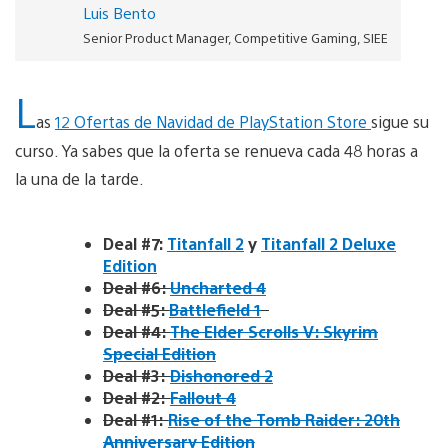
Luis Bento
Senior Product Manager, Competitive Gaming, SIEE
L
as
12 Ofertas de Navidad de PlayStation Store
sigue su
curso. Ya sabes que la oferta se renueva cada 48 horas a
la una de la tarde.
Deal #7:
Titanfall 2
y
Titanfall 2 Deluxe
Edition
Deal #6:
Uncharted 4
Deal #5:
Battlefield 1
Deal #4:
The Elder Scrolls V: Skyrim
Special Edition
Deal #3:
Dishonored 2
Deal #2:
Fallout 4
Deal #1:
Rise of the Tomb Raider: 20th
Anniversary Edition