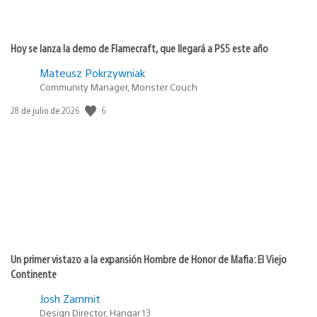
Hoy se lanza la demo de Flamecraft, que llegará a PS5 este año
Mateusz Pokrzywniak
Community Manager, Monster Couch
6
Fecha
28 de julio de 2026
de
publicación:
Un primer vistazo a la expansión Hombre de Honor de Mafia: El Viejo
Continente
Josh Zammit
Design Director, Hangar 13