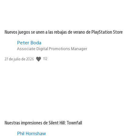
Nuevos juegos se unen a las rebajas de verano de PlayStation Store
Peter Boda
Associate Digital Promotions Manager
112
Fecha
27 de julio de 2026
de
publicación:
Nuestras impresiones de Silent Hill: Townfall
Phil Hornshaw