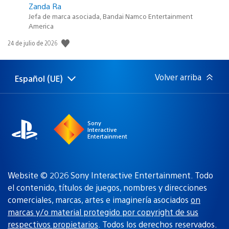
Zanda Ra
Jefa de marca asociada, Bandai Namco Entertainment
America
Fecha
24 de julio de 2026
de
publicación:
Volver arriba
Español (UE)
Selecciona
Región
una
actual:
región
Sony
Interactive
Entertainment
Website © 2026 Sony Interactive Entertainment. Todo
el contenido, títulos de juegos, nombres y direcciones
comerciales, marcas, artes e imaginería asociados
on
marcas y/o material protegido por copyright de sus
respectivos propietarios
. Todos los derechos reservados.