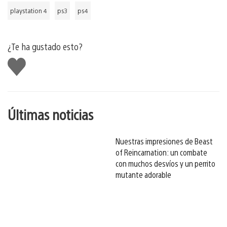
playstation 4
ps3
ps4
¿Te ha gustado esto?
Me
gusta
esto
Últimas noticias
Nuestras impresiones de Beast
of Reincarnation: un combate
con muchos desvíos y un perrito
mutante adorable