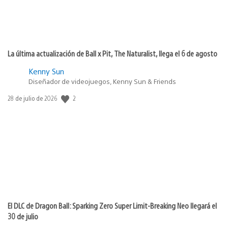
La última actualización de Ball x Pit, The Naturalist, llega el 6 de agosto
Kenny Sun
Diseñador de videojuegos, Kenny Sun & Friends
2
Fecha
28 de julio de 2026
de
publicación:
El DLC de Dragon Ball: Sparking Zero Super Limit-Breaking Neo llegará el
30 de julio