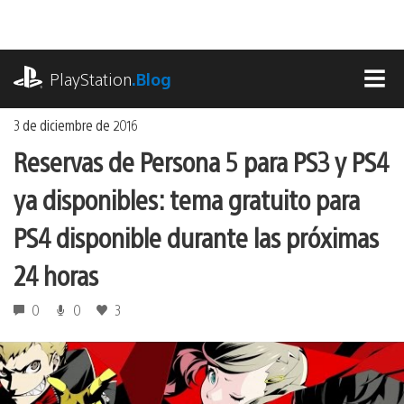
Ir
al
contenido
playstation.com
PlayStation
.Blog
MEN
3 de diciembre de 2016
Reservas de Persona 5 para PS3 y PS4
ya disponibles: tema gratuito para
PS4 disponible durante las próximas
24 horas
0
0
3