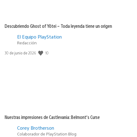
Descubriendo Ghost of Yōtei – Toda leyenda tiene un origen
El Equipo PlayStation
Redacción
10
Fecha
30 de junio de 2026
de
publicación:
Nuestras impresiones de Castlevania: Belmont’s Curse
Corey Brotherson
Colaborador de PlayStation Blog