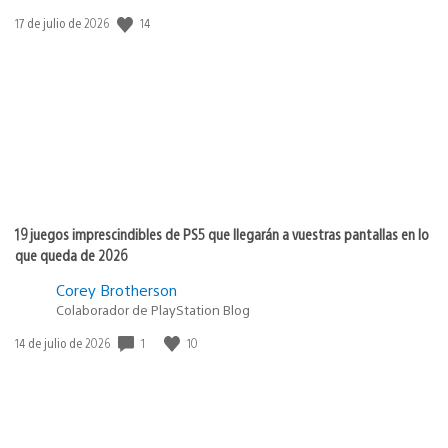
14
Fecha
17 de julio de 2026
de
publicación:
19 juegos imprescindibles de PS5 que llegarán a vuestras pantallas en lo
que queda de 2026
Corey Brotherson
Colaborador de PlayStation Blog
1
10
Fecha
14 de julio de 2026
de
publicación: