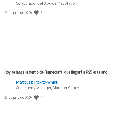
Colaborador del Blog de PlayStation
7
Fecha
29 de julio de 2026
de
publicación:
Hoy se lanza la demo de Flamecraft, que llegará a PS5 este año
Mateusz Pokrzywniak
Community Manager, Monster Couch
3
Fecha
28 de julio de 2026
de
publicación: