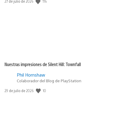
116
Fecha
27 de julio de 2026
de
publicación:
Nuestras impresiones de Silent Hill: Townfall
Phil Hornshaw
Colaborador del Blog de PlayStation
10
Fecha
29 de julio de 2026
de
publicación: