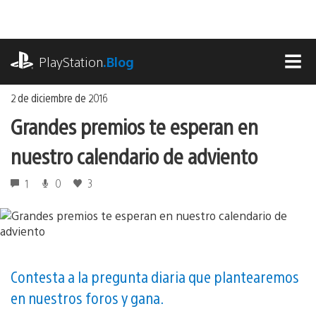
Ir
al
contenido
playstation.com
PlayStation
.Blog
MEN
2 de diciembre de 2016
Grandes premios te esperan en
nuestro calendario de adviento
1
0
3
Contesta a la pregunta diaria que plantearemos
en nuestros foros y gana.