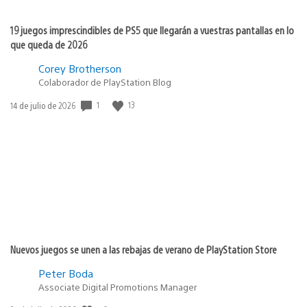
19 juegos imprescindibles de PS5 que llegarán a vuestras pantallas en lo
que queda de 2026
Corey Brotherson
Colaborador de PlayStation Blog
1
13
Fecha
14 de julio de 2026
de
publicación:
Nuevos juegos se unen a las rebajas de verano de PlayStation Store
Peter Boda
Associate Digital Promotions Manager