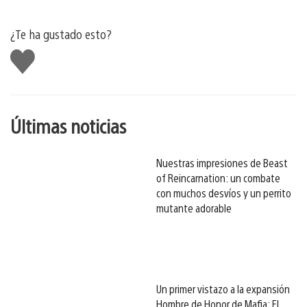
¿Te ha gustado esto?
Me
gusta
esto
Últimas noticias
Nuestras impresiones de Beast
of Reincarnation: un combate
con muchos desvíos y un perrito
mutante adorable
Un primer vistazo a la expansión
Hombre de Honor de Mafia: El