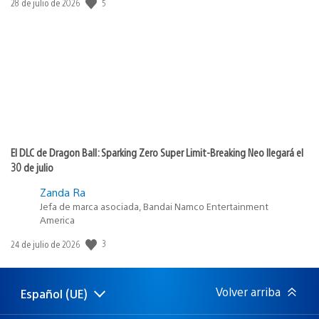
5
Fecha
28 de julio de 2026
de
publicación:
El DLC de Dragon Ball: Sparking Zero Super Limit-Breaking Neo llegará el
30 de julio
Zanda Ra
Jefa de marca asociada, Bandai Namco Entertainment
America
3
Fecha
24 de julio de 2026
de
publicación:
Volver arriba
Español (UE)
Selecciona
Región
una
actual: