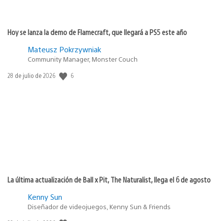
Hoy se lanza la demo de Flamecraft, que llegará a PS5 este año
Mateusz Pokrzywniak
Community Manager, Monster Couch
6
Fecha
28 de julio de 2026
de
publicación:
La última actualización de Ball x Pit, The Naturalist, llega el 6 de agosto
Kenny Sun
Diseñador de videojuegos, Kenny Sun & Friends