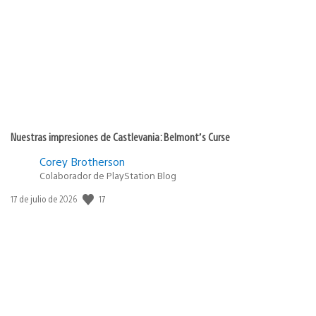
de
publicación:
Nuestras impresiones de Castlevania: Belmont’s Curse
Corey Brotherson
Colaborador de PlayStation Blog
17
Fecha
17 de julio de 2026
de
publicación: