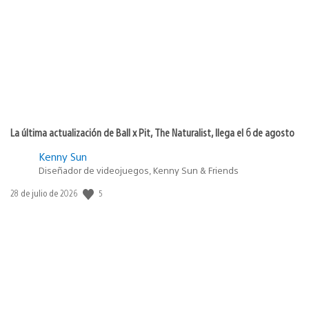
publicación:
La última actualización de Ball x Pit, The Naturalist, llega el 6 de agosto
Kenny Sun
Diseñador de videojuegos, Kenny Sun & Friends
5
Fecha
28 de julio de 2026
de
publicación: