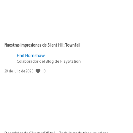
Nuestras impresiones de Silent Hill: Townfall
Phil Hornshaw
Colaborador del Blog de PlayStation
10
Fecha
29 de julio de 2026
de
publicación: