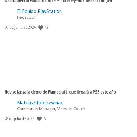
Descubriendo Ghost of Yōtei – Toda leyenda tiene un origen
El Equipo PlayStation
Redacción
12
Fecha
30 de junio de 2026
de
publicación:
Hoy se lanza la demo de Flamecraft, que llegará a PS5 este año
Mateusz Pokrzywniak
Community Manager, Monster Couch
6
Fecha
28 de julio de 2026
de
publicación: