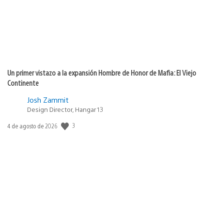
Un primer vistazo a la expansión Hombre de Honor de Mafia: El Viejo
Continente
Josh Zammit
Design Director, Hangar 13
3
Fecha
4 de agosto de 2026
de
publicación: