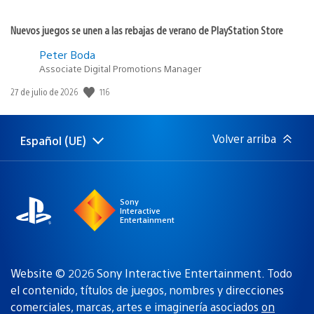
Nuevos juegos se unen a las rebajas de verano de PlayStation Store
Peter Boda
Associate Digital Promotions Manager
116
Fecha
27 de julio de 2026
de
publicación:
Volver arriba
Español (UE)
Selecciona
Región
una
actual:
región
Sony
Interactive
Entertainment
Website © 2026 Sony Interactive Entertainment. Todo
el contenido, títulos de juegos, nombres y direcciones
comerciales, marcas, artes e imaginería asociados
on