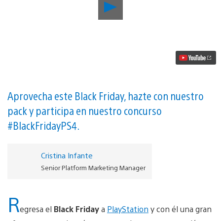
Reproducir
Black
Friday
–
Estrena
la
nueva
PlayStation
4
con
dos
Aprovecha este Black Friday, hazte con nuestro
juegazos
pack y participa en nuestro concurso
por
solo
#BlackFridayPS4.
279
€
vídeo
Cristina Infante
Senior Platform Marketing Manager
R
egresa el
Black Friday
a
PlayStation
y con él una gran