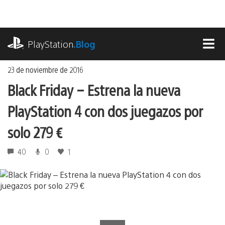
Ir
al
contenido
playstation.com
PlayStation
.Blog
MEN
23 de noviembre de 2016
Black Friday – Estrena la nueva
PlayStation 4 con dos juegazos por
solo 279 €
40
0
1