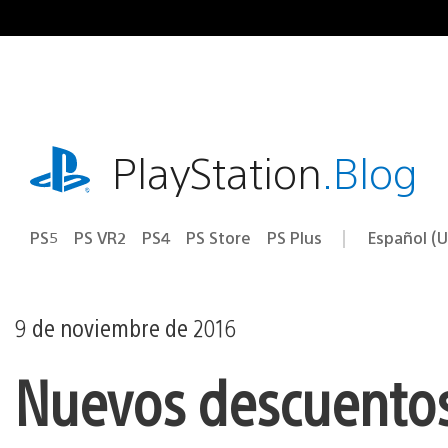
Ir
al
contenido
playstation.com
PlayStation
.Blog
PS5
PS VR2
PS4
PS Store
PS Plus
Español (U
Seleccion
Región
una
actual:
región
9 de noviembre de 2016
Nuevos descuentos 