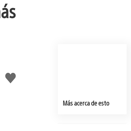
más
Me
gusta
esto
Más acerca de esto