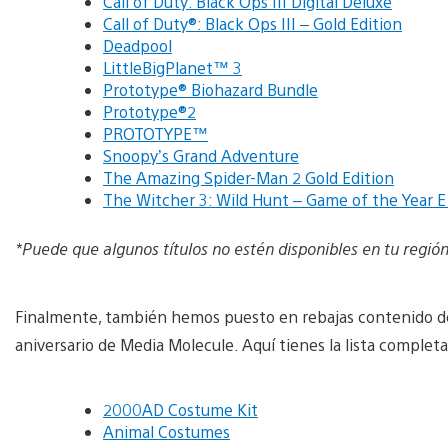
Call of Duty: Black Ops III Digital Deluxe
Call of Duty®: Black Ops III – Gold Edition
Deadpool
LittleBigPlanet™ 3
Prototype® Biohazard Bundle
Prototype®2
PROTOTYPE™
Snoopy’s Grand Adventure
The Amazing Spider-Man 2 Gold Edition
The Witcher 3: Wild Hunt – Game of the Year 
*Puede que algunos títulos no estén disponibles en tu regió
Finalmente, también hemos puesto en rebajas contenido de 
aniversario de Media Molecule. Aquí tienes la lista completa
2000AD Costume Kit
Animal Costumes