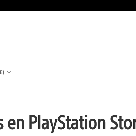
E)
a
en PlayStation Sto