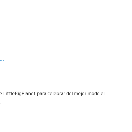
E…
n.
LittleBigPlanet para celebrar del mejor modo el
.