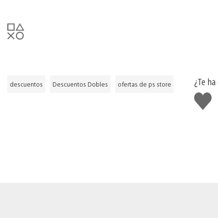
¿Te ha
descuentos
Descuentos Dobles
ofertas de ps store
Me
gusta
esto