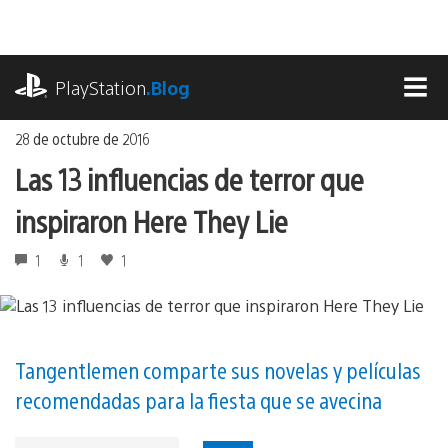
Ir
al
contenido
playstation.com
PlayStation
.Blog
MEN
28 de octubre de 2016
Las 13 influencias de terror que
inspiraron Here They Lie
1
1
1
Tangentlemen comparte sus novelas y películas
recomendadas para la fiesta que se avecina