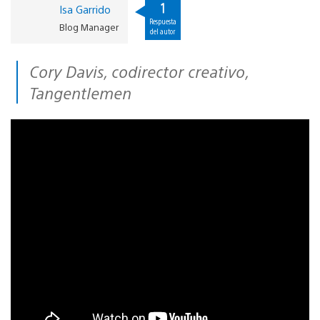
1
Isa Garrido
Respuesta
Blog Manager
del autor
Cory Davis, codirector creativo,
Tangentlemen