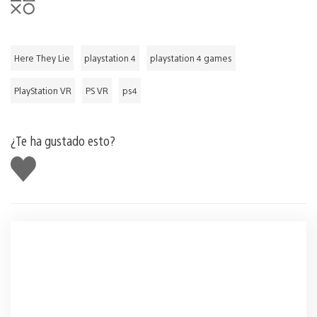
Here They Lie
playstation 4
playstation 4 games
PlayStation VR
PS VR
ps4
¿Te ha gustado esto?
Me
gusta
esto