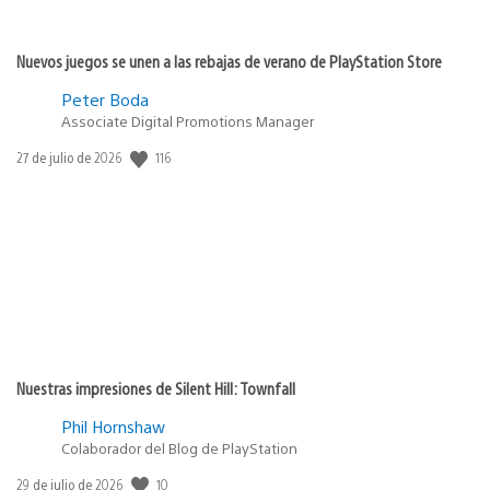
Nuevos juegos se unen a las rebajas de verano de PlayStation Store
Peter Boda
Associate Digital Promotions Manager
116
Fecha
27 de julio de 2026
de
publicación:
Nuestras impresiones de Silent Hill: Townfall
Phil Hornshaw
Colaborador del Blog de PlayStation
10
Fecha
29 de julio de 2026