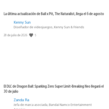
La última actualización de Ball x Pit, The Naturalist, llega el 6 de agosto
Kenny Sun
Diseñador de videojuegos, Kenny Sun & Friends
5
Fecha
28 de julio de 2026
de
publicación:
El DLC de Dragon Ball: Sparking Zero Super Limit-Breaking Neo llegará el
30 de julio
Zanda Ra
Jefa de marca asociada, Bandai Namco Entertainment