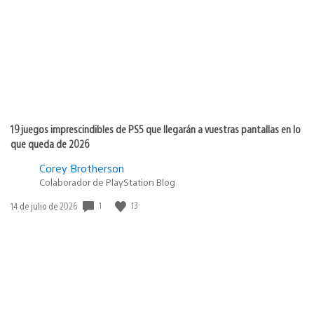
publicación:
19 juegos imprescindibles de PS5 que llegarán a vuestras pantallas en lo
que queda de 2026
Corey Brotherson
Colaborador de PlayStation Blog
1
13
Fecha
14 de julio de 2026
de
publicación: