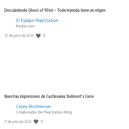
Descubriendo Ghost of Yōtei – Toda leyenda tiene un origen
El Equipo PlayStation
Redacción
12
Fecha
30 de junio de 2026
de
publicación:
Nuestras impresiones de Castlevania: Belmont’s Curse
Corey Brotherson
Colaborador de PlayStation Blog
17
Fecha
17 de julio de 2026
de