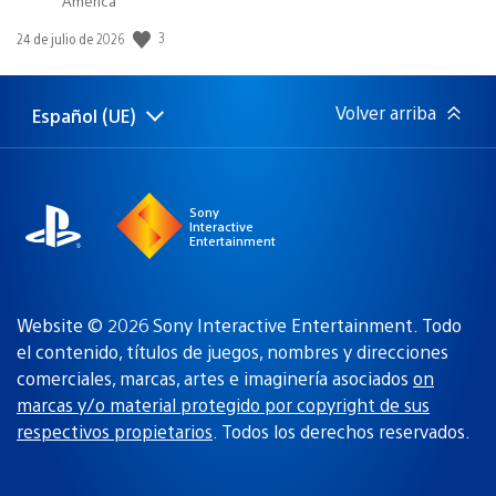
America
3
Fecha
24 de julio de 2026
de
publicación:
Volver arriba
Español (UE)
Selecciona
Región
una
actual:
región
Sony
Interactive
Entertainment
Website © 2026 Sony Interactive Entertainment. Todo
el contenido, títulos de juegos, nombres y direcciones
comerciales, marcas, artes e imaginería asociados
on
marcas y/o material protegido por copyright de sus
respectivos propietarios
. Todos los derechos reservados.