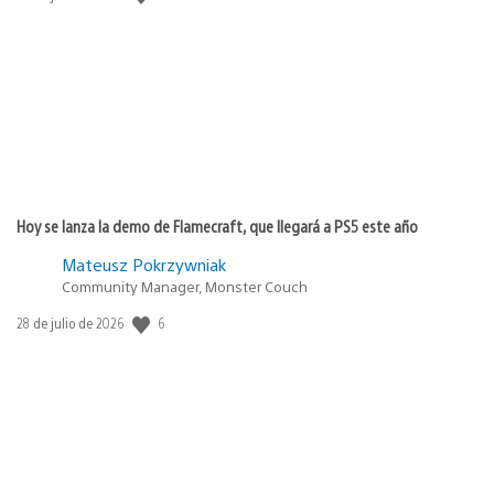
de
publicación:
Hoy se lanza la demo de Flamecraft, que llegará a PS5 este año
Mateusz Pokrzywniak
Community Manager, Monster Couch
6
Fecha
28 de julio de 2026
de
publicación: