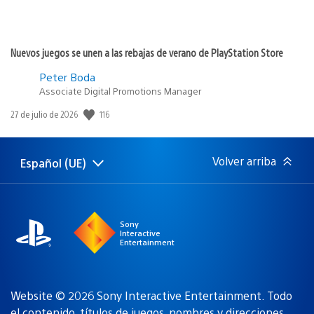
Nuevos juegos se unen a las rebajas de verano de PlayStation Store
Peter Boda
Associate Digital Promotions Manager
116
Fecha
27 de julio de 2026
de
publicación:
Volver arriba
Español (UE)
Selecciona
Región
una
actual:
región
Sony
Interactive
Entertainment
Website © 2026 Sony Interactive Entertainment. Todo
el contenido, títulos de juegos, nombres y direcciones