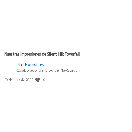
Nuestras impresiones de Silent Hill: Townfall
Phil Hornshaw
Colaborador del Blog de PlayStation
10
Fecha
29 de julio de 2026
de
publicación: