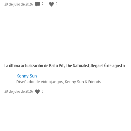
2
9
Fecha
28 de julio de 2026
de
publicación:
La última actualización de Ball x Pit, The Naturalist, llega el 6 de agosto
Kenny Sun
Diseñador de videojuegos, Kenny Sun & Friends
5
Fecha
28 de julio de 2026
de
publicación: