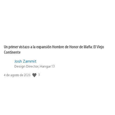
publicación:
Un primer vistazo a la expansión Hombre de Honor de Mafia: El Viejo
Continente
Josh Zammit
Design Director, Hangar 13
3
Fecha
4 de agosto de 2026
de
publicación: