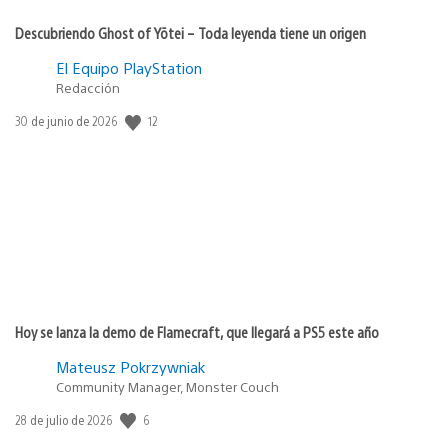
Descubriendo Ghost of Yōtei – Toda leyenda tiene un origen
El Equipo PlayStation
Redacción
12
Fecha
30 de junio de 2026
de
publicación:
Hoy se lanza la demo de Flamecraft, que llegará a PS5 este año
Mateusz Pokrzywniak
Community Manager, Monster Couch
6
Fecha
28 de julio de 2026
de