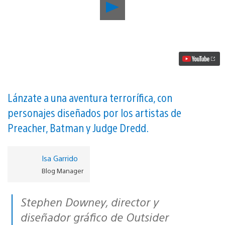
Reproducir
El
vivaz
juego
de
aventuras
musical
Wailing
Heights
ha
sido
Lánzate a una aventura terrorífica, con
anunciado
personajes diseñados por los artistas de
para
PS4
Preacher, Batman y Judge Dredd.
vídeo
Isa Garrido
Blog Manager
Stephen Downey, director y
diseñador gráfico de Outsider