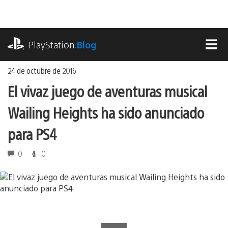
Ir
al
contenido
playstation.com
PlayStation
.Blog
MEN
24 de octubre de 2016
El vivaz juego de aventuras musical
Wailing Heights ha sido anunciado
para PS4
0
0