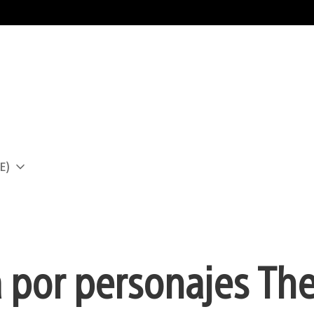
E)
a
 por personajes Th