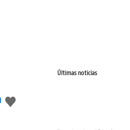
Últimas noticias
a
Me
gusta
esto