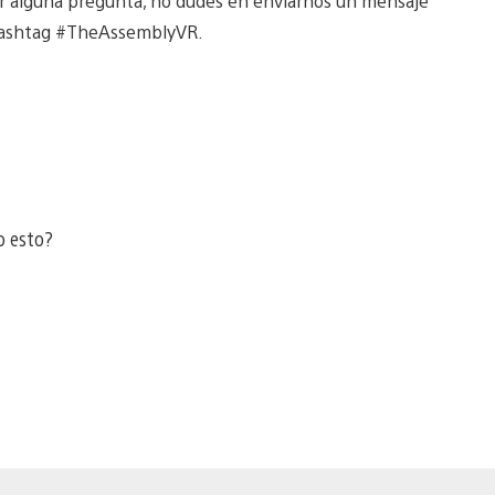
r alguna pregunta, no dudes en enviarnos un mensaje
hashtag #TheAssemblyVR.
o esto?