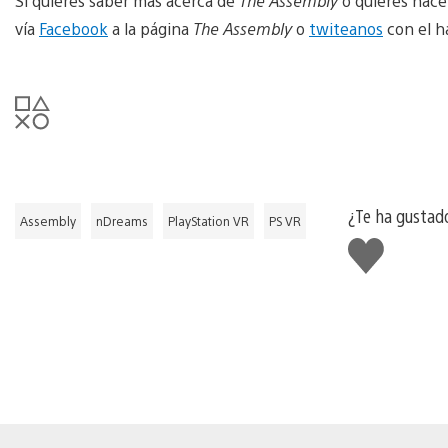
Si quieres saber más acerca de
The Assembly
o quieres hace
vía
Facebook
a la página
The Assembly
o
twiteanos
con el 
¿Te ha gustad
Assembly
nDreams
PlayStation VR
PS VR
Me
gusta
esto