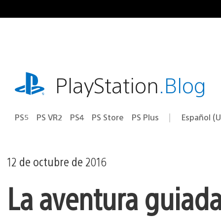
Ir
al
contenido
playstation.com
PlayStation
.Blog
PS5
PS VR2
PS4
PS Store
PS Plus
Español (U
Seleccion
Región
una
actual:
región
12 de octubre de 2016
La aventura guiada