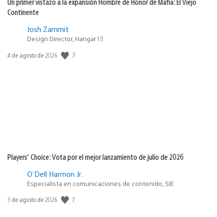
Un primer vistazo a la expansión Hombre de Honor de Mafia: El Viejo
Continente
Josh Zammit
Design Director, Hangar 13
3
Fecha
4 de agosto de 2026
de
publicación:
Players’ Choice: Vota por el mejor lanzamiento de julio de 2026
O'Dell Harmon Jr.
Especialista en comunicaciones de contenido, SIE
7
Fecha
3 de agosto de 2026
de
publicación: