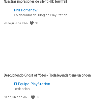
Nuestras impresiones de Silent Hill: Townfall
Phil Hornshaw
Colaborador del Blog de PlayStation
10
Fecha
29 de julio de 2026
de
publicación:
Descubriendo Ghost of Yōtei – Toda leyenda tiene un origen
El Equipo PlayStation
Redacción
12
Fecha
30 de junio de 2026
de
publicación: