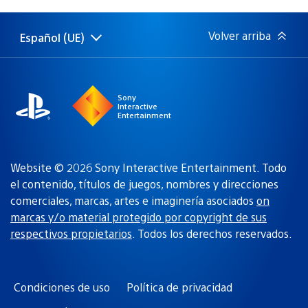
de
publicación:
Volver arriba
Español (UE)
Selecciona
Región
una
actual:
región
Sony
Interactive
Entertainment
Website © 2026 Sony Interactive Entertainment. Todo
el contenido, títulos de juegos, nombres y direcciones
comerciales, marcas, artes e imaginería asociados
on
marcas y/o material protegido por copyright de sus
respectivos propietarios
. Todos los derechos reservados.
Condiciones de uso
Política de privacidad