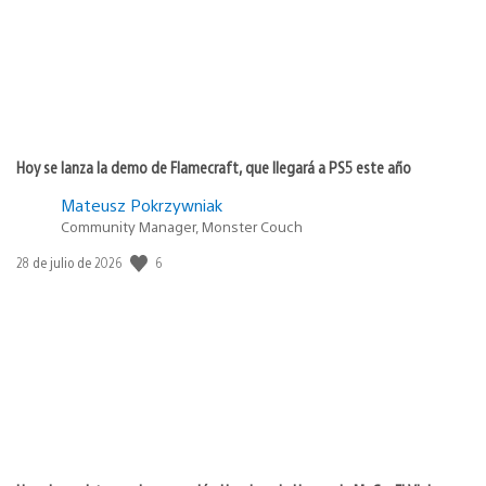
Hoy se lanza la demo de Flamecraft, que llegará a PS5 este año
Mateusz Pokrzywniak
Community Manager, Monster Couch
6
Fecha
28 de julio de 2026
de
publicación: