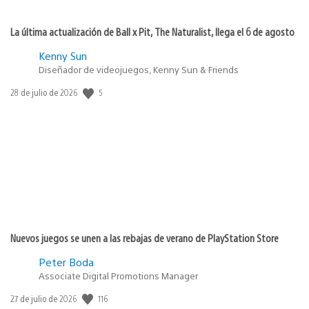
La última actualización de Ball x Pit, The Naturalist, llega el 6 de agosto
Kenny Sun
Diseñador de videojuegos, Kenny Sun & Friends
5
Fecha
28 de julio de 2026
de
publicación:
Nuevos juegos se unen a las rebajas de verano de PlayStation Store
Peter Boda
Associate Digital Promotions Manager
116
Fecha
27 de julio de 2026