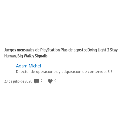
Juegos mensuales de PlayStation Plus de agosto: Dying Light 2 Stay
Human, Big Walk y Signalis
Adam Michel
Director de operaciones y adquisición de contenido, SIE
2
9
Fecha
28 de julio de 2026
de
publicación: