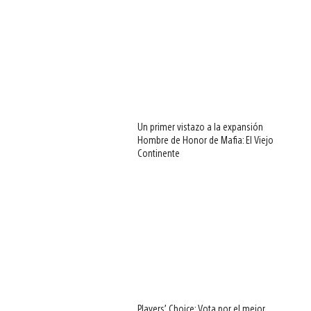
Un primer vistazo a la expansión
Hombre de Honor de Mafia: El Viejo
Continente
Players’ Choice: Vota por el mejor