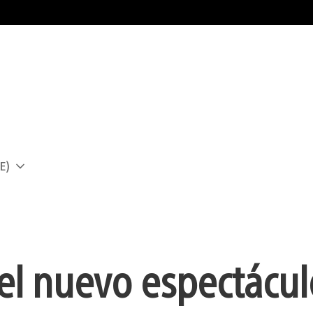
E)
a
el nuevo espectácul