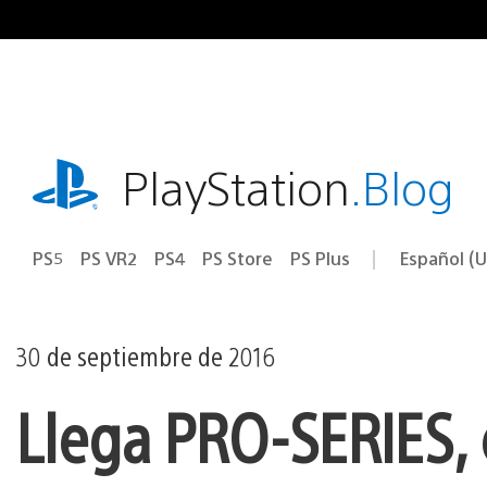
Ir
al
contenido
playstation.com
PlayStation
.Blog
PS5
PS VR2
PS4
PS Store
PS Plus
Español (U
Seleccion
Región
una
actual:
región
30 de septiembre de 2016
Llega PRO-SERIES, 