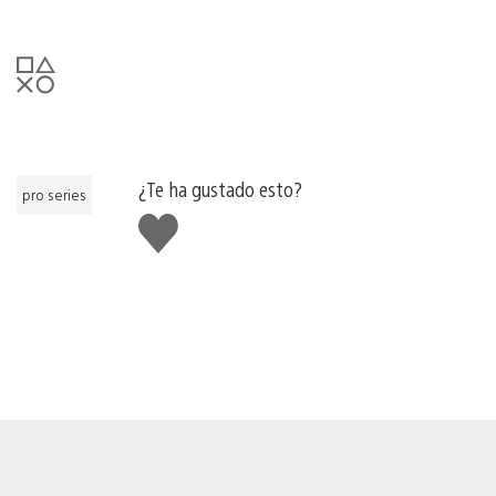
¿Te ha gustado esto?
pro series
Me
gusta
esto