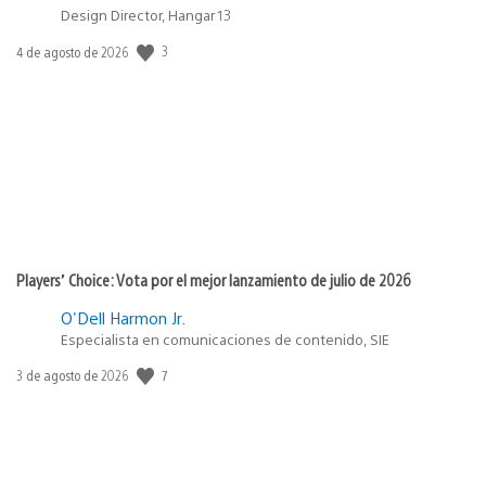
Design Director, Hangar 13
3
Fecha
4 de agosto de 2026
de
publicación:
Players’ Choice: Vota por el mejor lanzamiento de julio de 2026
O'Dell Harmon Jr.
Especialista en comunicaciones de contenido, SIE
7
Fecha
3 de agosto de 2026
de
publicación: