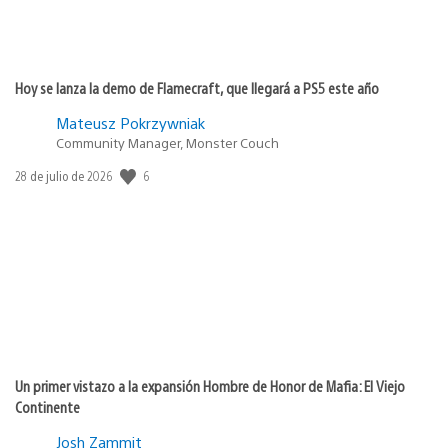
Hoy se lanza la demo de Flamecraft, que llegará a PS5 este año
Mateusz Pokrzywniak
Community Manager, Monster Couch
6
Fecha
28 de julio de 2026
de
publicación:
Un primer vistazo a la expansión Hombre de Honor de Mafia: El Viejo
Continente
Josh Zammit