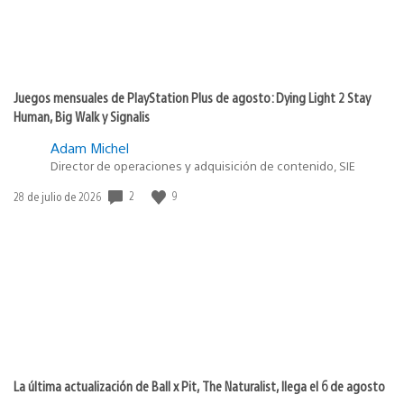
Juegos mensuales de PlayStation Plus de agosto: Dying Light 2 Stay
Human, Big Walk y Signalis
Adam Michel
Director de operaciones y adquisición de contenido, SIE
2
9
Fecha
28 de julio de 2026
de
publicación:
La última actualización de Ball x Pit, The Naturalist, llega el 6 de agosto