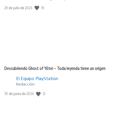
10
Fecha
29 de julio de 2026
de
publicación:
Descubriendo Ghost of Yōtei – Toda leyenda tiene un origen
El Equipo PlayStation
Redacción
12
Fecha
30 de junio de 2026
de
publicación: