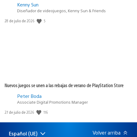
Kenny Sun
Diseñador de videojuegos, Kenny Sun & Friends
5
Fecha
28 de julio de 2026
de
publicación:
Nuevos juegos se unen a las rebajas de verano de PlayStation Store
Peter Boda
Associate Digital Promotions Manager
116
Fecha
27 de julio de 2026
de
publicación:
Volver arriba
Español (UE)
Selecciona
Región