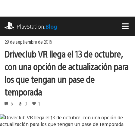
Ir
al
contenido
playstation.com
PlayStation
.Blog
MEN
29 de septiembre de 2016
Driveclub VR llega el 13 de octubre,
con una opción de actualización para
los que tengan un pase de
temporada
6
0
1