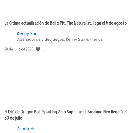
La última actualización de Ball x Pit, The Naturalist, llega el 6 de agosto
Kenny Sun
Diseñador de videojuegos, Kenny Sun & Friends
5
Fecha
28 de julio de 2026
de
publicación:
El DLC de Dragon Ball: Sparking Zero Super Limit-Breaking Neo llegará el
30 de julio
Zanda Ra