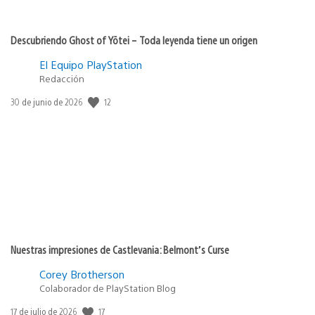
Descubriendo Ghost of Yōtei – Toda leyenda tiene un origen
El Equipo PlayStation
Redacción
12
Fecha
30 de junio de 2026
de
publicación:
Nuestras impresiones de Castlevania: Belmont’s Curse
Corey Brotherson
Colaborador de PlayStation Blog
17
Fecha
17 de julio de 2026