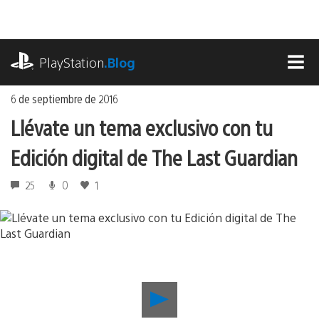
Ir
al
contenido
playstation.com
PlayStation
.Blog
MEN
6 de septiembre de 2016
Llévate un tema exclusivo con tu
Edición digital de The Last Guardian
25
0
1
Reproducir
Llévate