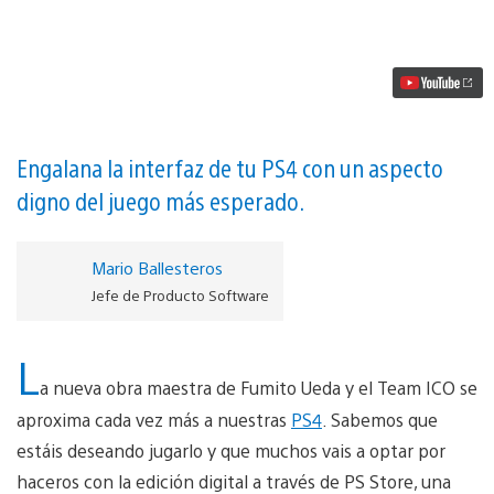
un
tema
exclusivo
con
tu
Edición
digital
de
The
Engalana la interfaz de tu PS4 con un aspecto
Last
digno del juego más esperado.
Guardian
vídeo
Mario Ballesteros
Jefe de Producto Software
L
a nueva obra maestra de Fumito Ueda y el Team ICO se
aproxima cada vez más a nuestras
PS4
. Sabemos que
estáis deseando jugarlo y que muchos vais a optar por
haceros con la edición digital a través de PS Store, una