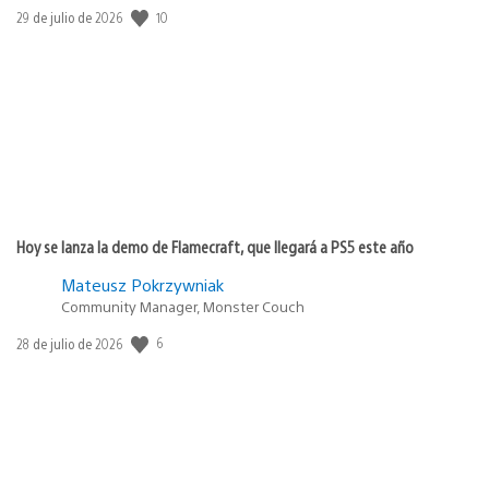
10
Fecha
29 de julio de 2026
de
publicación:
Hoy se lanza la demo de Flamecraft, que llegará a PS5 este año
Mateusz Pokrzywniak
Community Manager, Monster Couch
6
Fecha
28 de julio de 2026
de
publicación: