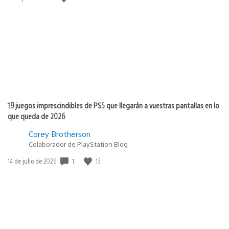
de
publicación:
19 juegos imprescindibles de PS5 que llegarán a vuestras pantallas en lo
que queda de 2026
Corey Brotherson
Colaborador de PlayStation Blog
1
13
Fecha
14 de julio de 2026
de
publicación: