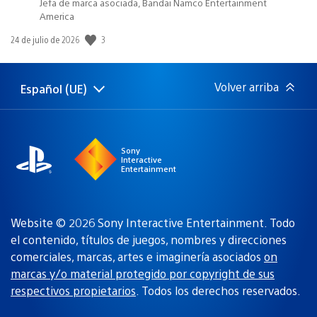
Jefa de marca asociada, Bandai Namco Entertainment
America
3
Fecha
24 de julio de 2026
de
publicación:
Volver arriba
Español (UE)
Selecciona
Región
una
actual:
región
Sony
Interactive
Entertainment
Website © 2026 Sony Interactive Entertainment. Todo
el contenido, títulos de juegos, nombres y direcciones
comerciales, marcas, artes e imaginería asociados
on
marcas y/o material protegido por copyright de sus
respectivos propietarios
. Todos los derechos reservados.