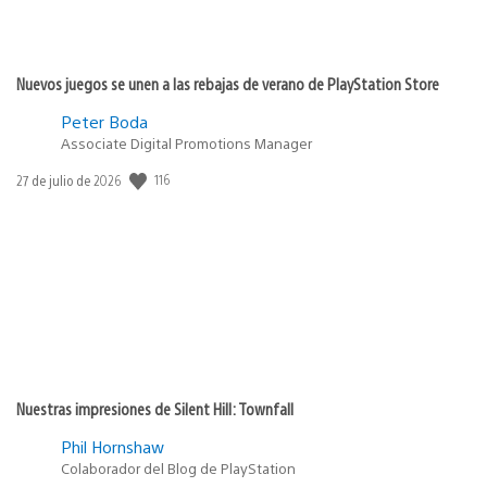
Nuevos juegos se unen a las rebajas de verano de PlayStation Store
Peter Boda
Associate Digital Promotions Manager
116
Fecha
27 de julio de 2026
de
publicación:
Nuestras impresiones de Silent Hill: Townfall
Phil Hornshaw
Colaborador del Blog de PlayStation