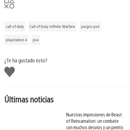
call of duty
Call of Duty: Infinite Warfare
juegos ps4
playstation 4
ps4
¿Te ha gustado esto?
Me
gusta
esto
Últimas noticias
Nuestras impresiones de Beast
of Reincarnation: un combate
con muchos desvíos y un perrito