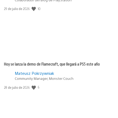
10
Fecha
29 de julio de 2026
de
publicación:
Hoy se lanza la demo de Flamecraft, que llegará a PS5 este año
Mateusz Pokrzywniak
Community Manager, Monster Couch
6
Fecha
28 de julio de 2026
de
publicación: