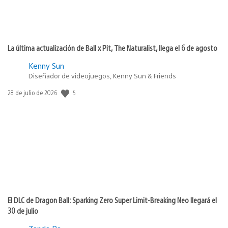
La última actualización de Ball x Pit, The Naturalist, llega el 6 de agosto
Kenny Sun
Diseñador de videojuegos, Kenny Sun & Friends
5
Fecha
28 de julio de 2026
de
publicación:
El DLC de Dragon Ball: Sparking Zero Super Limit-Breaking Neo llegará el
30 de julio