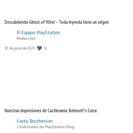
Descubriendo Ghost of Yōtei – Toda leyenda tiene un origen
El Equipo PlayStation
Redacción
12
Fecha
30 de junio de 2026
de
publicación:
Nuestras impresiones de Castlevania: Belmont’s Curse
Corey Brotherson
Colaborador de PlayStation Blog