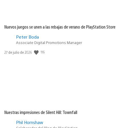
Nuevos juegos se unen a las rebajas de verano de PlayStation Store
Peter Boda
Associate Digital Promotions Manager
116
Fecha
27 de julio de 2026
de
publicación:
Nuestras impresiones de Silent Hill: Townfall
Phil Hornshaw
Colaborador del Blog de PlayStation