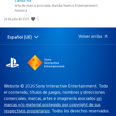
Zanda Ra
Jefa de marca asociada, Bandai Namco Entertainment
America
3
Fecha
24 de julio de 2026
de
publicación:
Volver arriba
Español (UE)
Selecciona
Región
una
actual:
región
Sony
Interactive
Entertainment
Website © 2026 Sony Interactive Entertainment. Todo
el contenido, títulos de juegos, nombres y direcciones
comerciales, marcas, artes e imaginería asociados
on
marcas y/o material protegido por copyright de sus
respectivos propietarios
. Todos los derechos reservados.