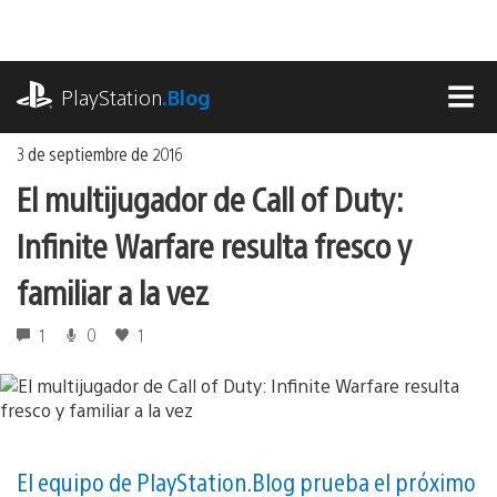
Ir
al
contenido
playstation.com
PlayStation
.Blog
MEN
3 de septiembre de 2016
El multijugador de Call of Duty:
Infinite Warfare resulta fresco y
familiar a la vez
1
0
1
El equipo de PlayStation.Blog prueba el próximo