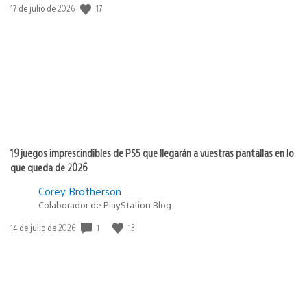
17
Fecha
17 de julio de 2026
de
publicación:
19 juegos imprescindibles de PS5 que llegarán a vuestras pantallas en lo
que queda de 2026
Corey Brotherson
Colaborador de PlayStation Blog
1
13
Fecha
14 de julio de 2026
de
publicación: