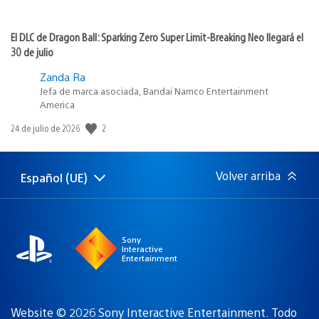
El DLC de Dragon Ball: Sparking Zero Super Limit-Breaking Neo llegará el
30 de julio
Zanda Ra
Jefa de marca asociada, Bandai Namco Entertainment
America
2
Fecha
24 de julio de 2026
de
publicación:
Volver arriba
Español (UE)
Selecciona
Región
una
actual:
región
Sony
Interactive
Entertainment
Website © 2026 Sony Interactive Entertainment. Todo