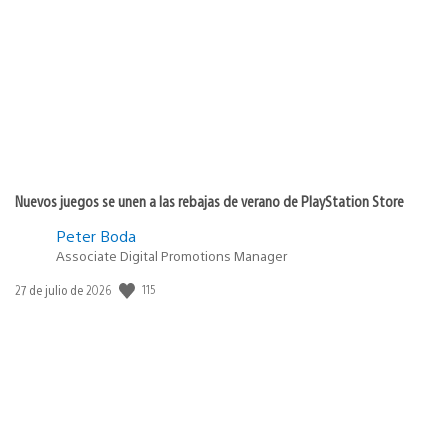
de
publicación:
Nuevos juegos se unen a las rebajas de verano de PlayStation Store
Peter Boda
Associate Digital Promotions Manager
115
Fecha
27 de julio de 2026
de
publicación: