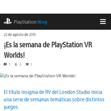
Ir
al
contenido
playstation.com
PlayStation
.Blog
MEN
22 de agosto de 2016
¡Es la semana de PlayStation VR
Worlds!
1
0
1
El título insignia de RV del London Studio inicia
una serie de semanas temáticas sobre distintos
juegos.