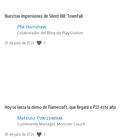
Nuestras impresiones de Silent Hill: Townfall
Phil Hornshaw
Colaborador del Blog de PlayStation
9
Fecha
29 de julio de 2026
de
publicación:
Hoy se lanza la demo de Flamecraft, que llegará a PS5 este año
Mateusz Pokrzywniak
Community Manager, Monster Couch
5
Fecha
28 de julio de 2026