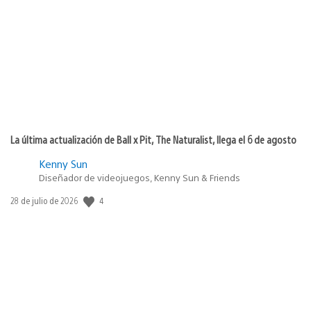
de
publicación:
La última actualización de Ball x Pit, The Naturalist, llega el 6 de agosto
Kenny Sun
Diseñador de videojuegos, Kenny Sun & Friends
4
Fecha
28 de julio de 2026
de
publicación: