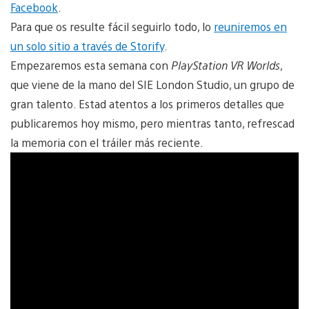
Facebook
.
Para que os resulte fácil seguirlo todo, lo
reuniremos en
un solo sitio a través de Storify
.
Empezaremos esta semana con
PlayStation VR Worlds
,
que viene de la mano del SIE London Studio, un grupo de
gran talento. Estad atentos a los primeros detalles que
publicaremos hoy mismo, pero mientras tanto, refrescad
la memoria con el tráiler más reciente.