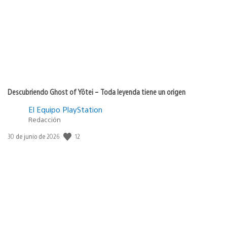
Descubriendo Ghost of Yōtei – Toda leyenda tiene un origen
El Equipo PlayStation
Redacción
12
Fecha
30 de junio de 2026
de
publicación: