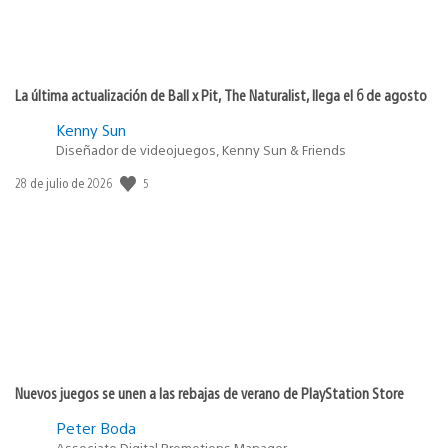
La última actualización de Ball x Pit, The Naturalist, llega el 6 de agosto
Kenny Sun
Diseñador de videojuegos, Kenny Sun & Friends
5
Fecha
28 de julio de 2026
de
publicación:
Nuevos juegos se unen a las rebajas de verano de PlayStation Store
Peter Boda
Associate Digital Promotions Manager