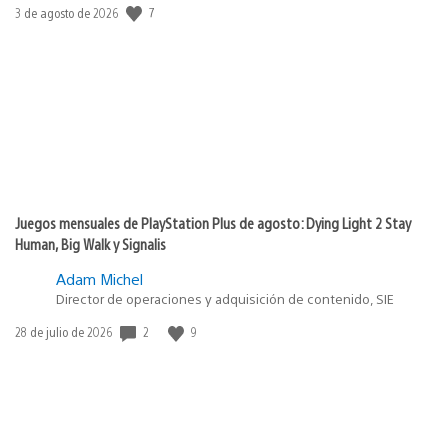
7
Fecha
3 de agosto de 2026
de
publicación:
Juegos mensuales de PlayStation Plus de agosto: Dying Light 2 Stay
Human, Big Walk y Signalis
Adam Michel
Director de operaciones y adquisición de contenido, SIE
2
9
Fecha
28 de julio de 2026
de
publicación: