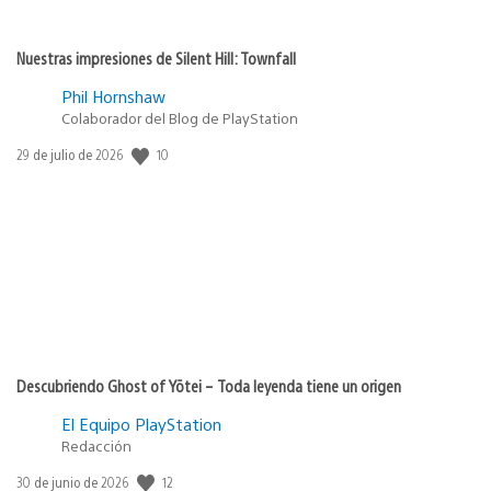
Nuestras impresiones de Silent Hill: Townfall
Phil Hornshaw
Colaborador del Blog de PlayStation
10
Fecha
29 de julio de 2026
de
publicación:
Descubriendo Ghost of Yōtei – Toda leyenda tiene un origen
El Equipo PlayStation
Redacción
12
Fecha
30 de junio de 2026