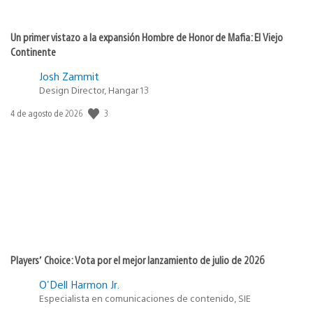
Un primer vistazo a la expansión Hombre de Honor de Mafia: El Viejo
Continente
Josh Zammit
Design Director, Hangar 13
3
Fecha
4 de agosto de 2026
de
publicación:
Players’ Choice: Vota por el mejor lanzamiento de julio de 2026
O'Dell Harmon Jr.
Especialista en comunicaciones de contenido, SIE