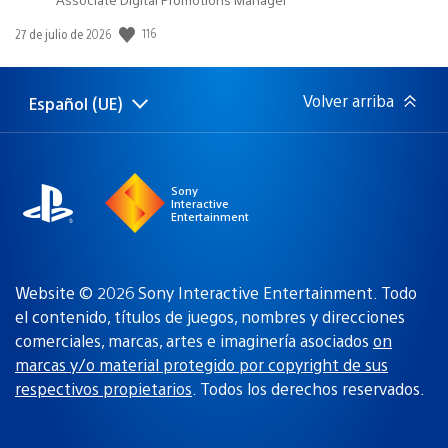
116
Fecha
27 de julio de 2026
de
publicación:
Volver arriba
Español (UE)
Selecciona
Región
una
actual:
región
Sony
Interactive
Entertainment
Website © 2026 Sony Interactive Entertainment. Todo
el contenido, títulos de juegos, nombres y direcciones
comerciales, marcas, artes e imaginería asociados
on
marcas y/o material protegido por copyright de sus
respectivos propietarios
. Todos los derechos reservados.