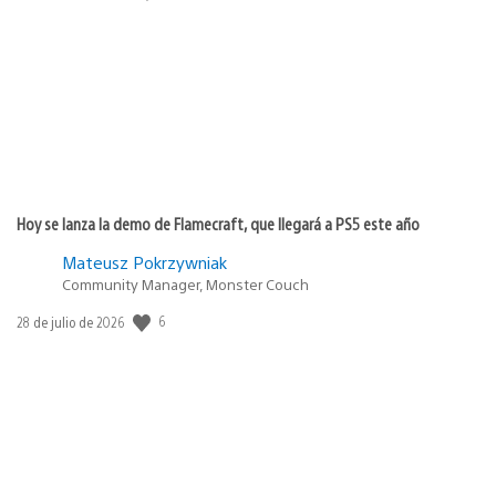
de
publicación:
Hoy se lanza la demo de Flamecraft, que llegará a PS5 este año
Mateusz Pokrzywniak
Community Manager, Monster Couch
6
Fecha
28 de julio de 2026
de
publicación: