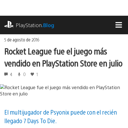
Ir
al
contenido
playstation.com
PlayStation
.Blog
MEN
5 de agosto de 2016
Rocket League fue el juego más
vendido en PlayStation Store en julio
4
0
1
El multijugador de Psyonix puede con el recién
llegado 7 Days To Die.