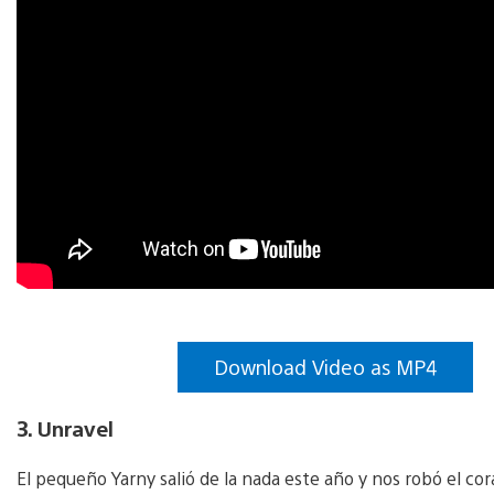
Download Video as MP4
3. Unravel
El pequeño Yarny salió de la nada este año y nos robó el co