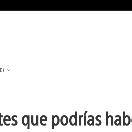
E)
a
tes que podrías hab