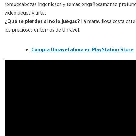
rompecabezas ingeniosos y temas engañosamente profundos
videojuegos y arte.
¿Qué te pierdes si no lo juegas?
La maravillosa costa este
los preciosos entornos de Unravel.
Compra Unravel ahora en PlayStation Store