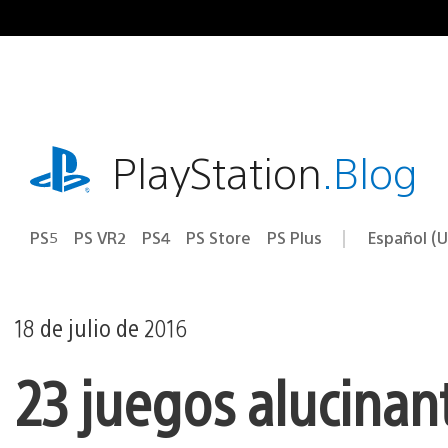
Ir
al
contenido
playstation.com
PlayStation
.Blog
PS5
PS VR2
PS4
PS Store
PS Plus
Español (U
Seleccion
Región
una
actual:
región
18 de julio de 2016
23 juegos alucinan