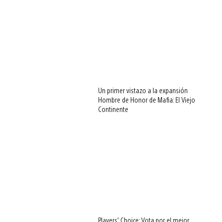
Un primer vistazo a la expansión
Hombre de Honor de Mafia: El Viejo
Continente
Players’ Choice: Vota por el mejor