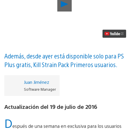
Reproducir
El
juego
de
acción
Kill
Strain
PvP
gratuito
sale
hoy
Además, desde ayer está disponible solo para PS
para
Plus gratis, Kill Strain Pack Primeros usuarios.
miembros
de
PS
Plus
Juan Jiménez
vídeo
Software Manager
Actualización del 19 de julio de 2016
D
espués de una semana en exclusiva para los usuarios