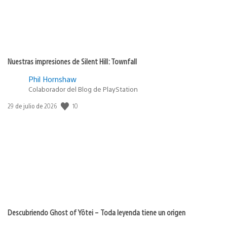
Nuestras impresiones de Silent Hill: Townfall
Phil Hornshaw
Colaborador del Blog de PlayStation
10
Fecha
29 de julio de 2026
de
publicación:
Descubriendo Ghost of Yōtei – Toda leyenda tiene un origen