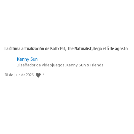
La última actualización de Ball x Pit, The Naturalist, llega el 6 de agosto
Kenny Sun
Diseñador de videojuegos, Kenny Sun & Friends
5
Fecha
28 de julio de 2026
de
publicación: