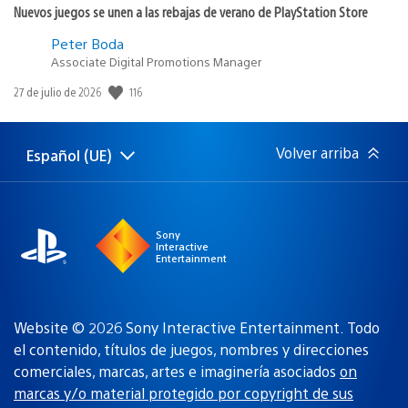
Nuevos juegos se unen a las rebajas de verano de PlayStation Store
Peter Boda
Associate Digital Promotions Manager
116
Fecha
27 de julio de 2026
de
publicación:
Volver arriba
Español (UE)
Selecciona
Región
una
actual:
región
Sony
Interactive
Entertainment
Website © 2026 Sony Interactive Entertainment. Todo
el contenido, títulos de juegos, nombres y direcciones
comerciales, marcas, artes e imaginería asociados
on
marcas y/o material protegido por copyright de sus