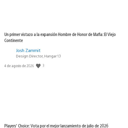
Un primer vistazo a la expansión Hombre de Honor de Mafia: El Viejo
Continente
Josh Zammit
Design Director, Hangar 13
3
Fecha
4 de agosto de 2026
de
publicación:
Players’ Choice: Vota por el mejor lanzamiento de julio de 2026