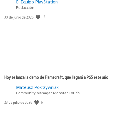
El Equipo PlayStation
Redacción
12
Fecha
30 de junio de 2026
de
publicación:
Hoy se lanza la demo de Flamecraft, que llegará a PS5 este año
Mateusz Pokrzywniak
Community Manager, Monster Couch
6
Fecha
28 de julio de 2026
de
publicación: