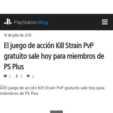
Ir
al
contenido
playstation.com
PlayStation
.Blog
MEN
14 de julio de 2016
El juego de acción Kill Strain PvP
gratuito sale hoy para miembros de
PS Plus
3
0
2