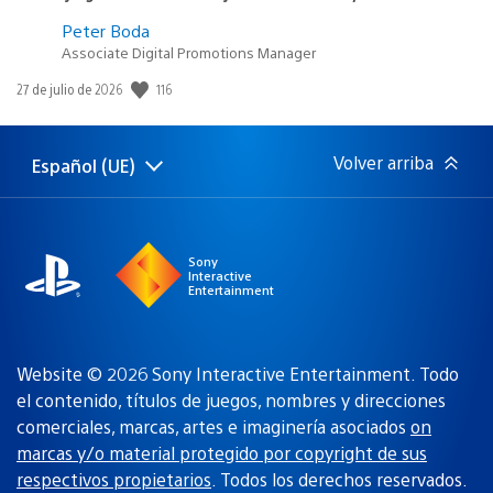
Peter Boda
Associate Digital Promotions Manager
116
Fecha
27 de julio de 2026
de
publicación:
Volver arriba
Español (UE)
Selecciona
Región
una
actual:
región
Sony
Interactive
Entertainment
Website © 2026 Sony Interactive Entertainment. Todo
el contenido, títulos de juegos, nombres y direcciones
comerciales, marcas, artes e imaginería asociados
on
marcas y/o material protegido por copyright de sus
respectivos propietarios
. Todos los derechos reservados.