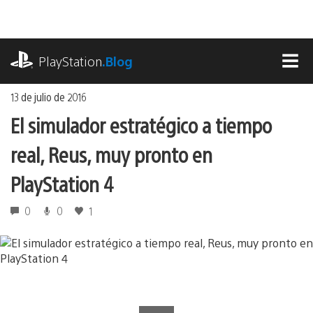
Ir
al
contenido
playstation.com
PlayStation
.Blog
MEN
13 de julio de 2016
El simulador estratégico a tiempo
real, Reus, muy pronto en
PlayStation 4
0
0
1