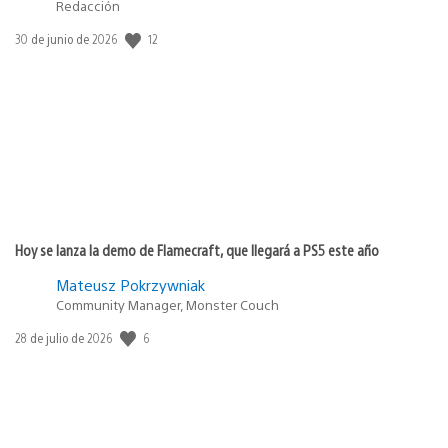
Redacción
12
Fecha
30 de junio de 2026
de
publicación:
Hoy se lanza la demo de Flamecraft, que llegará a PS5 este año
Mateusz Pokrzywniak
Community Manager, Monster Couch
6
Fecha
28 de julio de 2026
de
publicación: