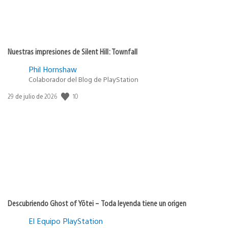
Nuestras impresiones de Silent Hill: Townfall
Phil Hornshaw
Colaborador del Blog de PlayStation
10
Fecha
29 de julio de 2026
de
publicación:
Descubriendo Ghost of Yōtei – Toda leyenda tiene un origen
El Equipo PlayStation