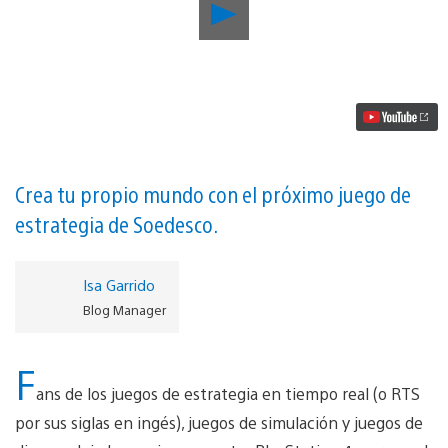
Reproducir
El
simulador
estratégico
a
tiempo
real,
Reus,
muy
pronto
en
Crea tu propio mundo con el próximo juego de
PlayStation
estrategia de Soedesco.
4
vídeo
Isa Garrido
Blog Manager
F
ans de los juegos de estrategia en tiempo real (o RTS
por sus siglas en ingés), juegos de simulación y juegos de