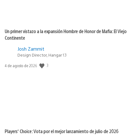
Un primer vistazo a la expansión Hombre de Honor de Mafia: El Viejo
Continente
Josh Zammit
Design Director, Hangar 13
3
Fecha
4 de agosto de 2026
de
publicación:
Players’ Choice: Vota por el mejor lanzamiento de julio de 2026