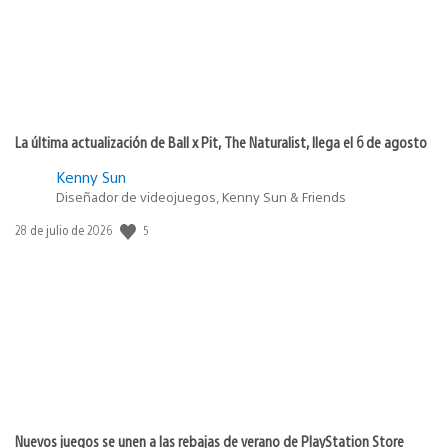
La última actualización de Ball x Pit, The Naturalist, llega el 6 de agosto
Kenny Sun
Diseñador de videojuegos, Kenny Sun & Friends
5
Fecha
28 de julio de 2026
de
publicación:
Nuevos juegos se unen a las rebajas de verano de PlayStation Store