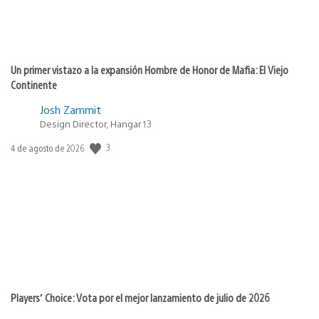
Un primer vistazo a la expansión Hombre de Honor de Mafia: El Viejo
Continente
Josh Zammit
Design Director, Hangar 13
3
Fecha
4 de agosto de 2026
de
publicación:
Players’ Choice: Vota por el mejor lanzamiento de julio de 2026