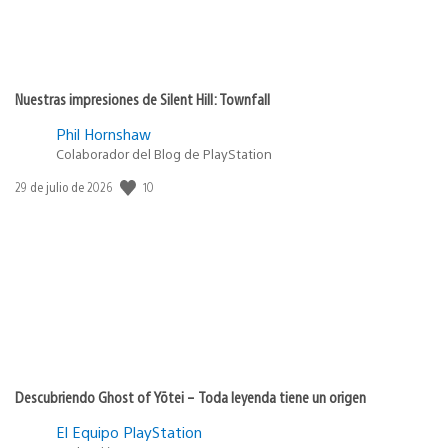
Nuestras impresiones de Silent Hill: Townfall
Phil Hornshaw
Colaborador del Blog de PlayStation
10
Fecha
29 de julio de 2026
de
publicación:
Descubriendo Ghost of Yōtei – Toda leyenda tiene un origen
El Equipo PlayStation