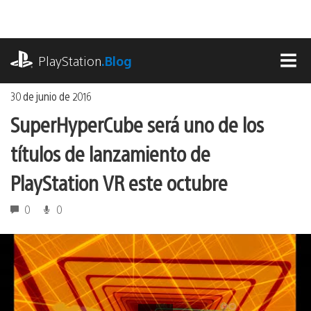
Ir
al
contenido
playstation.com
PlayStation
.Blog
MEN
30 de junio de 2016
SuperHyperCube será uno de los
títulos de lanzamiento de
PlayStation VR este octubre
0
0