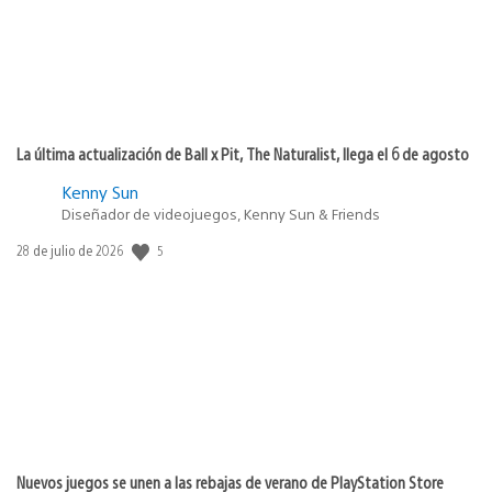
La última actualización de Ball x Pit, The Naturalist, llega el 6 de agosto
Kenny Sun
Diseñador de videojuegos, Kenny Sun & Friends
5
Fecha
28 de julio de 2026
de
publicación:
Nuevos juegos se unen a las rebajas de verano de PlayStation Store