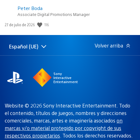
Peter Boda
Associate Digital Promotions Manager
116
Fecha
27 de julio de 2026
de
publicación:
Volver arriba
Español (UE)
Selecciona
Región
una
actual:
región
Sony
Interactive
Entertainment
Website © 2026 Sony Interactive Entertainment. Todo
el contenido, títulos de juegos, nombres y direcciones
comerciales, marcas, artes e imaginería asociados
on
marcas y/o material protegido por copyright de sus
respectivos propietarios
. Todos los derechos reservados.