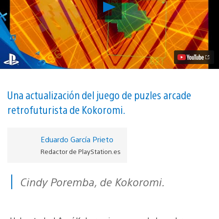
Reproducir
SuperHyperCube
será
uno
de
los
títulos
de
lanzamiento
de
PlayStation
Una actualización del juego de puzles arcade
VR
retrofuturista de Kokoromi.
este
octubre
vídeo
Eduardo García Prieto
Redactor de PlayStation.es
Cindy Poremba, de Kokoromi.