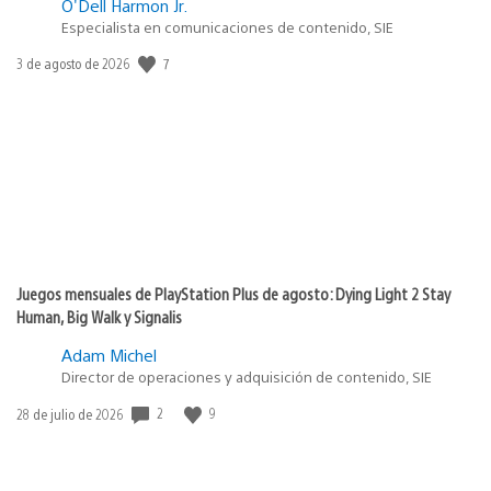
O'Dell Harmon Jr.
Especialista en comunicaciones de contenido, SIE
7
Fecha
3 de agosto de 2026
de
publicación:
Juegos mensuales de PlayStation Plus de agosto: Dying Light 2 Stay
Human, Big Walk y Signalis
Adam Michel
Director de operaciones y adquisición de contenido, SIE
2
9
Fecha
28 de julio de 2026
de
publicación: