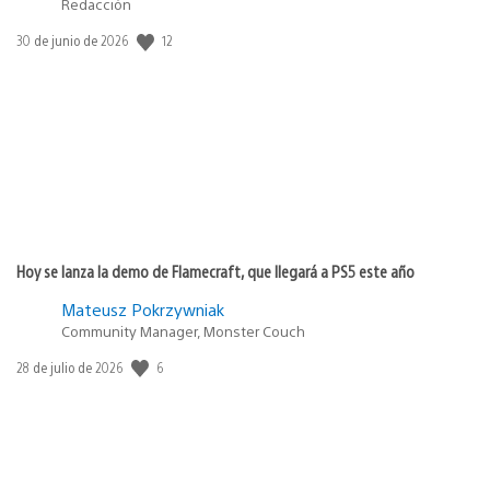
Redacción
12
Fecha
30 de junio de 2026
de
publicación:
Hoy se lanza la demo de Flamecraft, que llegará a PS5 este año
Mateusz Pokrzywniak
Community Manager, Monster Couch
6
Fecha
28 de julio de 2026
de
publicación: