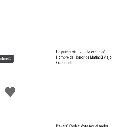
Un primer vistazo a la expansión
Hombre de Honor de Mafia: El Viejo
Continente
Me
gusta
esto
Players’ Choice: Vota por el mejor