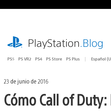
Ir
al
contenido
playstation.com
PlayStation
.Blog
PS5
PS VR2
PS4
PS Store
PS Plus
Español (U
Seleccion
Región
una
actual:
región
23 de junio de 2016
Cómo Call of Duty: 