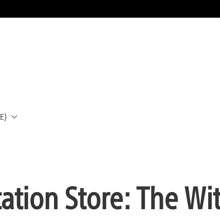
E)
a
ation Store: The Wit