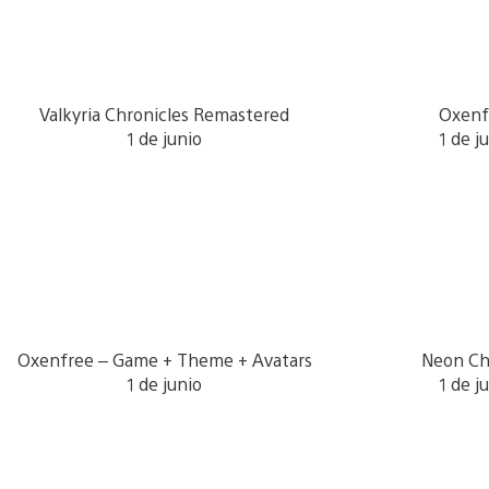
Valkyria Chronicles Remastered
Oxenf
1 de junio
1 de j
Oxenfree – Game + Theme + Avatars
Neon C
1 de junio
1 de j