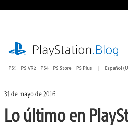
Ir
al
contenido
playstation.com
PlayStation
.Blog
PS5
PS VR2
PS4
PS Store
PS Plus
Español (U
Seleccion
Región
una
actual:
región
31 de mayo de 2016
Lo último en PlaySt