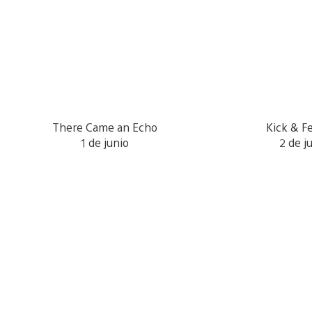
There Came an Echo
Kick & F
1 de junio
2 de j