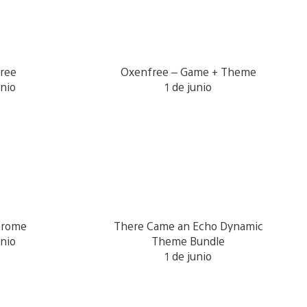
ree
Oxenfree – Game + Theme
unio
1 de junio
hrome
There Came an Echo Dynamic
unio
Theme Bundle
1 de junio