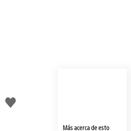
Me
gusta
esto
Más acerca de esto