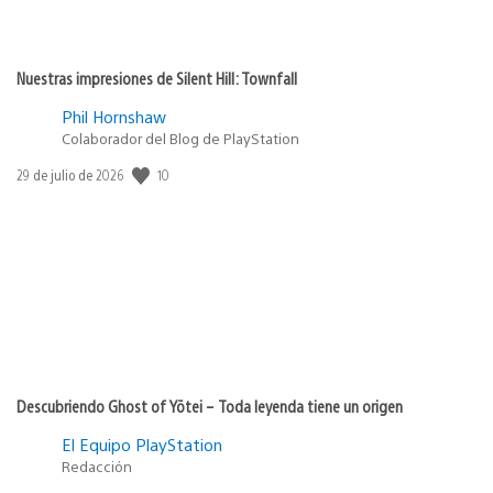
Nuestras impresiones de Silent Hill: Townfall
Phil Hornshaw
Colaborador del Blog de PlayStation
10
Fecha
29 de julio de 2026
de
publicación:
Descubriendo Ghost of Yōtei – Toda leyenda tiene un origen
El Equipo PlayStation
Redacción