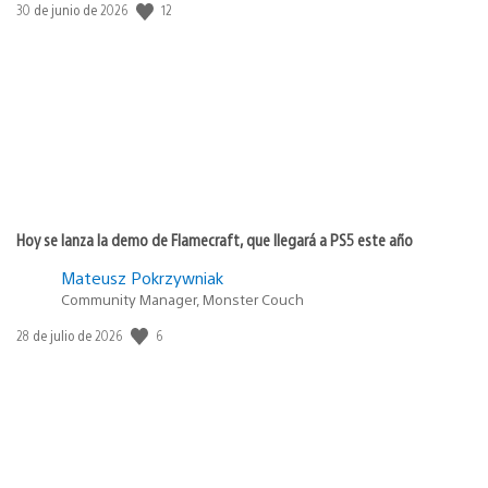
12
Fecha
30 de junio de 2026
de
publicación:
Hoy se lanza la demo de Flamecraft, que llegará a PS5 este año
Mateusz Pokrzywniak
Community Manager, Monster Couch
6
Fecha
28 de julio de 2026
de
publicación: