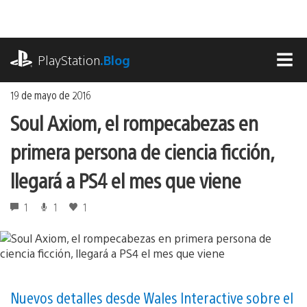
Ir
al
contenido
playstation.com
PlayStation
.Blog
MEN
19 de mayo de 2016
Soul Axiom, el rompecabezas en
primera persona de ciencia ficción,
llegará a PS4 el mes que viene
1
1
1
Nuevos detalles desde Wales Interactive sobre el