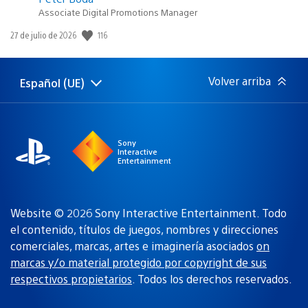
Associate Digital Promotions Manager
116
Fecha
27 de julio de 2026
de
publicación:
Volver arriba
Español (UE)
Selecciona
Región
una
actual:
región
Sony
Interactive
Entertainment
Website © 2026 Sony Interactive Entertainment. Todo
el contenido, títulos de juegos, nombres y direcciones
comerciales, marcas, artes e imaginería asociados
on
marcas y/o material protegido por copyright de sus
respectivos propietarios
. Todos los derechos reservados.