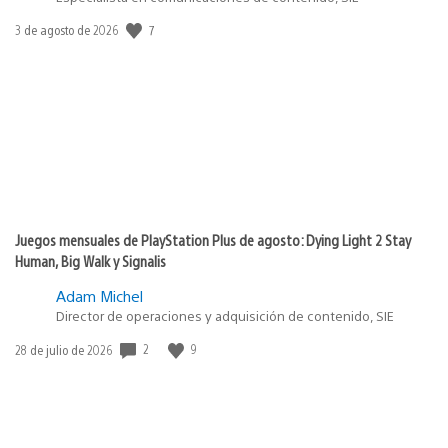
7
Fecha
3 de agosto de 2026
de
publicación:
Juegos mensuales de PlayStation Plus de agosto: Dying Light 2 Stay
Human, Big Walk y Signalis
Adam Michel
Director de operaciones y adquisición de contenido, SIE
2
9
Fecha
28 de julio de 2026
de
publicación: