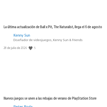
La última actualización de Ball x Pit, The Naturalist, llega el 6 de agosto
Kenny Sun
Diseñador de videojuegos, Kenny Sun & Friends
5
Fecha
28 de julio de 2026
de
publicación:
Nuevos juegos se unen a las rebajas de verano de PlayStation Store
Peter Boda