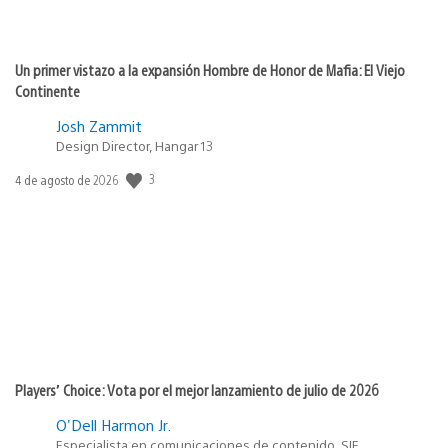
Un primer vistazo a la expansión Hombre de Honor de Mafia: El Viejo
Continente
Josh Zammit
Design Director, Hangar 13
3
Fecha
4 de agosto de 2026
de
publicación:
Players’ Choice: Vota por el mejor lanzamiento de julio de 2026
O'Dell Harmon Jr.
Especialista en comunicaciones de contenido, SIE