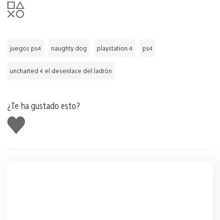
juegos ps4
naughty dog
playstation 4
ps4
uncharted 4 el desenlace del ladrón
¿Te ha gustado esto?
Me
gusta
esto