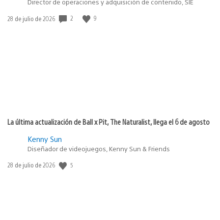
Director de operaciones y adquisición de contenido, SIE
2
9
Fecha
28 de julio de 2026
de
publicación:
La última actualización de Ball x Pit, The Naturalist, llega el 6 de agosto
Kenny Sun
Diseñador de videojuegos, Kenny Sun & Friends
5
Fecha
28 de julio de 2026
de
publicación: