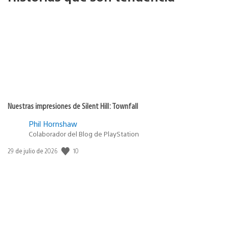
Nuestras impresiones de Silent Hill: Townfall
Phil Hornshaw
Colaborador del Blog de PlayStation
10
Fecha
29 de julio de 2026
de
publicación: