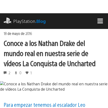
Ir
al
contenido
playstation.com
PlayStation
.Blog
MEN
18 de mayo de 2016
Conoce a los Nathan Drake del
mundo real en nuestra serie de
vídeos La Conquista de Uncharted
2
0
1
Para empezar tenemos al escalador Leo