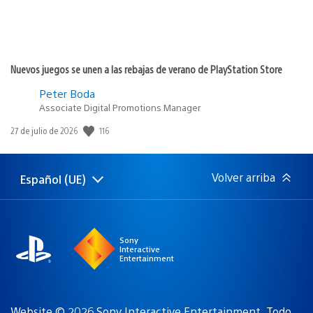
Nuevos juegos se unen a las rebajas de verano de PlayStation Store
Peter Boda
Associate Digital Promotions Manager
116
Fecha
27 de julio de 2026
de
publicación:
Volver arriba
Español (UE)
Selecciona
Región
una
actual:
región
Sony
Interactive
Entertainment
Website © 2026 Sony Interactive Entertainment. Todo