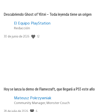
Descubriendo Ghost of Yōtei – Toda leyenda tiene un origen
El Equipo PlayStation
Redacción
12
Fecha
30 de junio de 2026
de
publicación:
Hoy se lanza la demo de Flamecraft, que llegará a PS5 este año
Mateusz Pokrzywniak
Community Manager, Monster Couch
6
Fecha
28 de julio de 2026