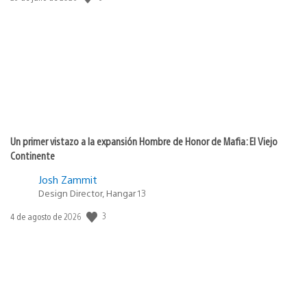
de
publicación:
Un primer vistazo a la expansión Hombre de Honor de Mafia: El Viejo
Continente
Josh Zammit
Design Director, Hangar 13
3
Fecha
4 de agosto de 2026
de
publicación: