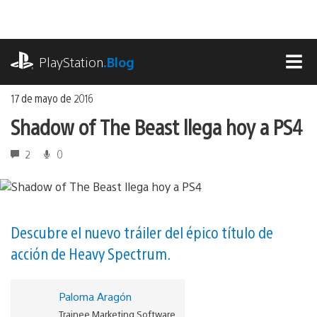
Ir
al
contenido
playstation.com
PlayStation
.Blog
MEN
17 de mayo de 2016
Shadow of The Beast llega hoy a PS4
2
0
Descubre el nuevo tráiler del épico título de
acción de Heavy Spectrum.
Paloma Aragón
Trainee Marketing Software