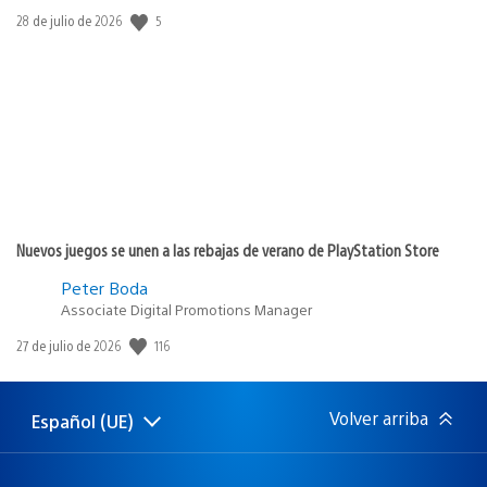
5
Fecha
28 de julio de 2026
de
publicación:
Nuevos juegos se unen a las rebajas de verano de PlayStation Store
Peter Boda
Associate Digital Promotions Manager
116
Fecha
27 de julio de 2026
de
publicación:
Volver arriba
Español (UE)
Selecciona
Región
una
actual:
región