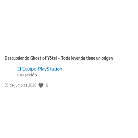
publicación:
Descubriendo Ghost of Yōtei – Toda leyenda tiene un origen
El Equipo PlayStation
Redacción
12
Fecha
30 de junio de 2026
de
publicación: