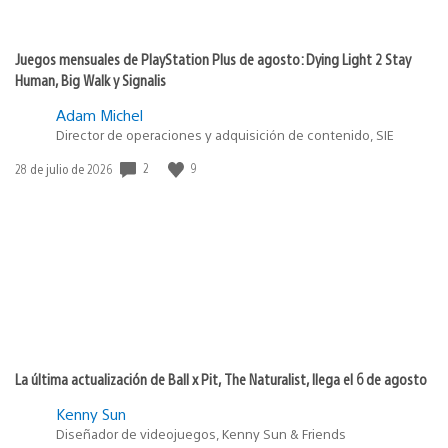
Juegos mensuales de PlayStation Plus de agosto: Dying Light 2 Stay
Human, Big Walk y Signalis
Adam Michel
Director de operaciones y adquisición de contenido, SIE
2
9
Fecha
28 de julio de 2026
de
publicación:
La última actualización de Ball x Pit, The Naturalist, llega el 6 de agosto
Kenny Sun
Diseñador de videojuegos, Kenny Sun & Friends