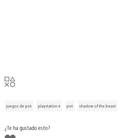
juegos de ps4
playstation 4
ps4
shadow of the beast
¿Te ha gustado esto?
Me