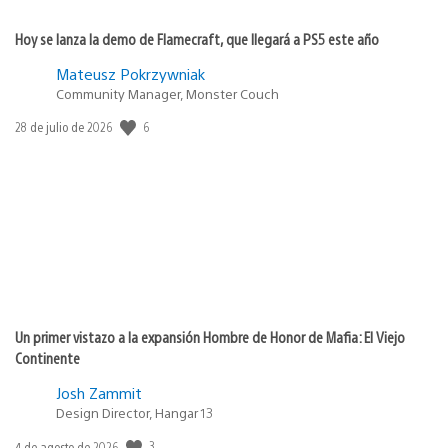
Hoy se lanza la demo de Flamecraft, que llegará a PS5 este año
Mateusz Pokrzywniak
Community Manager, Monster Couch
6
Fecha
28 de julio de 2026
de
publicación:
Un primer vistazo a la expansión Hombre de Honor de Mafia: El Viejo
Continente
Josh Zammit
Design Director, Hangar 13
3
Fecha
4 de agosto de 2026