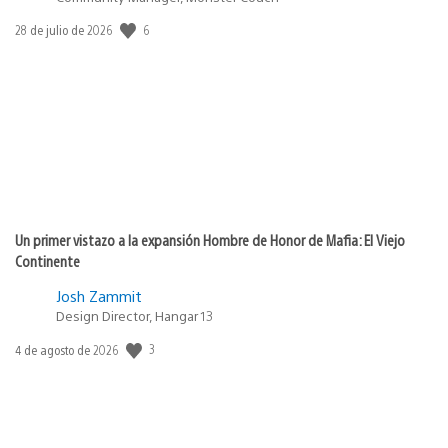
6
Fecha
28 de julio de 2026
de
publicación:
Un primer vistazo a la expansión Hombre de Honor de Mafia: El Viejo
Continente
Josh Zammit
Design Director, Hangar 13
3
Fecha
4 de agosto de 2026
de
publicación: