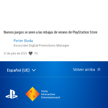
Nuevos juegos se unen a las rebajas de verano de PlayStation Store
Peter Boda
Associate Digital Promotions Manager
116
Fecha
27 de julio de 2026
de
publicación:
Volver arriba
Español (UE)
Selecciona
Región
una
actual:
región
Sony
Interactive
Entertainment