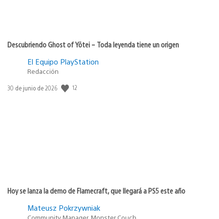
Descubriendo Ghost of Yōtei – Toda leyenda tiene un origen
El Equipo PlayStation
Redacción
12
Fecha
30 de junio de 2026
de
publicación:
Hoy se lanza la demo de Flamecraft, que llegará a PS5 este año
Mateusz Pokrzywniak
Community Manager, Monster Couch