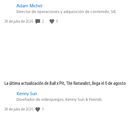
Adam Michel
Director de operaciones y adquisición de contenido, SIE
2
9
Fecha
28 de julio de 2026
de
publicación:
La última actualización de Ball x Pit, The Naturalist, llega el 6 de agosto
Kenny Sun
Diseñador de videojuegos, Kenny Sun & Friends
5
Fecha
28 de julio de 2026
de
publicación: