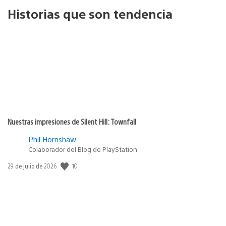
Historias que son tendencia
Nuestras impresiones de Silent Hill: Townfall
Phil Hornshaw
Colaborador del Blog de PlayStation
10
Fecha
29 de julio de 2026
de
publicación: