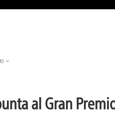
E)
a
unta al Gran Premi