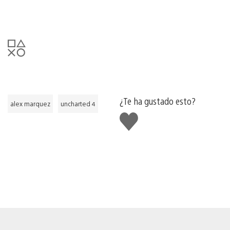
¿Te ha gustado esto?
alex marquez
uncharted 4
Me
gusta
esto