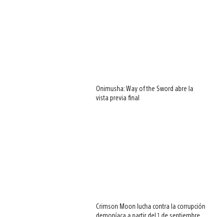
Onimusha: Way of the Sword abre la
vista previa final
Crimson Moon lucha contra la corrupción
demoníaca a partir del 1 de septiembre