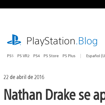
Ir
al
contenido
playstation.com
PlayStation
.Blog
PS5
PS VR2
PS4
PS Store
PS Plus
Español (U
Seleccion
Región
una
actual:
región
22 de abril de 2016
Nathan Drake se ap