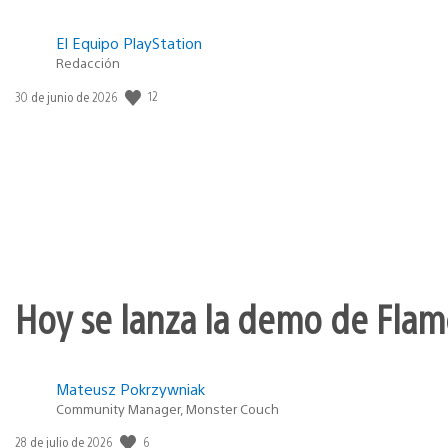
El Equipo PlayStation
Redacción
12
Fecha
30 de junio de 2026
de
publicación:
Hoy se lanza la demo de Flame
Mateusz Pokrzywniak
Community Manager, Monster Couch
6
Fecha
28 de julio de 2026