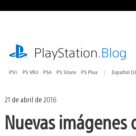
Ir
al
contenido
playstation.com
PlayStation
.Blog
PS5
PS VR2
PS4
PS Store
PS Plus
Español (U
Seleccion
Región
una
actual:
región
21 de abril de 2016
Nuevas imágenes 