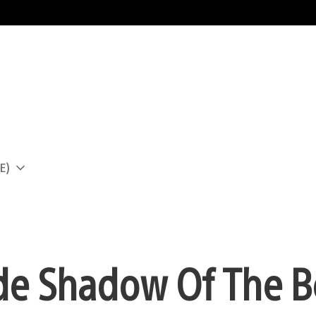
E)
a
de Shadow Of The B