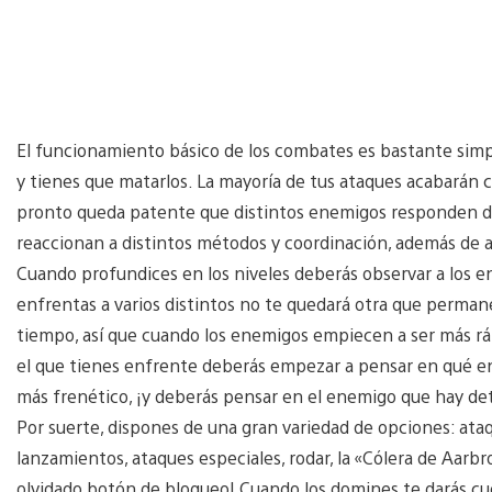
El funcionamiento básico de los combates es bastante simpl
y tienes que matarlos. La mayoría de tus ataques acabarán c
pronto queda patente que distintos enemigos responden de 
reaccionan a distintos métodos y coordinación, además de 
Cuando profundices en los niveles deberás observar a los ene
enfrentas a varios distintos no te quedará otra que perman
tiempo, así que cuando los enemigos empiecen a ser más rá
el que tienes enfrente deberás empezar a pensar en qué ene
más frenético, ¡y deberás pensar en el enemigo que hay detr
Por suerte, dispones de una gran variedad de opciones: ata
lanzamientos, ataques especiales, rodar, la «Cólera de Aarbro
olvidado botón de bloqueo! Cuando los domines te darás c