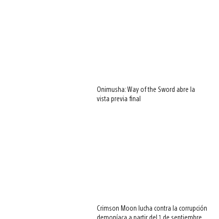
Onimusha: Way of the Sword abre la
vista previa final
Crimson Moon lucha contra la corrupción
demoníaca a partir del 1 de septiembre