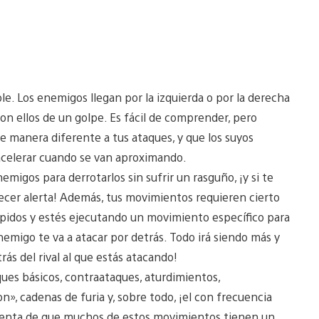
e. Los enemigos llegan por la izquierda o por la derecha
on ellos de un golpe. Es fácil de comprender, pero
manera diferente a tus ataques, y que los suyos
acelerar cuando se van aproximando.
migos para derrotarlos sin sufrir un rasguño, ¡y si te
ecer alerta! Además, tus movimientos requieren cierto
pidos y estés ejecutando un movimiento específico para
migo te va a atacar por detrás. Todo irá siendo más y
ás del rival al que estás atacando!
ques básicos, contraataques, aturdimientos,
n», cadenas de furia y, sobre todo, ¡el con frecuencia
uenta de que muchos de estos movimientos tienen un