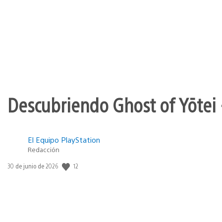
de
publicación:
Descubriendo Ghost of Yōtei 
El Equipo PlayStation
Redacción
12
Fecha
30 de junio de 2026
de
publicación: